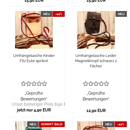
15,90 EUR
15,90 EUR
NEU
-44%
NEU
Umhängetasche Kinder
Umhängetasche Leder
Filz Eule aprikot
Magnetknopf schwarz 2
Fächer
„Geprüfte
„Geprüfte
Bewertungen“
Bewertungen“
Unser bisheriger Preis 8,90 EUR
jetzt nur 4,90 EUR
12,90 EUR
NEU
KOMMT BALD
NEU
-44%