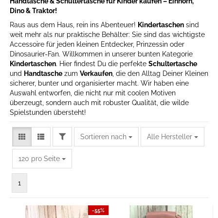
Handtasche & Schultertasche für Kinder kaufen – Einhorn,
Dino & Traktor!
Raus aus dem Haus, rein ins Abenteuer!
Kindertaschen
sind
weit mehr als nur praktische Behälter: Sie sind das wichtigste
Accessoire für jeden kleinen Entdecker, Prinzessin oder
Dinosaurier-Fan. Willkommen in unserer bunten Kategorie
Kindertaschen
. Hier findest Du die perfekte
Schultertasche
und
Handtasche
zum
Verkaufen
, die den Alltag Deiner Kleinen
sicherer, bunter und organisierter macht. Wir haben eine
Auswahl entworfen, die nicht nur mit coolen Motiven
überzeugt, sondern auch mit robuster Qualität, die wilde
Spielstunden übersteht!
FILTER
Sortieren nach
Sortieren nach
Alle Hersteller
pro Seite
120 pro Seite
1
-55%