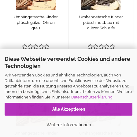
Umhängetasche Kinder
Umhängetasche Kinder
plüsch glitzer Ohren
plüsch hellblau mit
grau
glitzer Schleife
„Geprüfte
„Geprüfte
Diese Webseite verwendet Cookies und andere
Bewertungen“
Bewertungen“
Technologien
12,99 EUR
12,99 EUR
Wir verwenden Cookies und ähnliche Technologien, auch von
Drittanbietern, um die ordentliche Funktionsweise der Website zu
gewährleisten, die Nutzung unseres Angebotes zu analysieren und
NEU
NEU
Ihnen ein bestmögliches Einkaufserlebnis bieten zu können. Weitere
Informationen finden Sie in unserer
Datenschutzerklärung
.
Alle Akzeptieren
Weitere Informationen
Umhängetasche Kinder
Umhängetasche Kinder