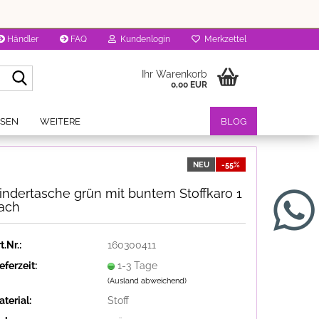
Händler
FAQ
Kundenlogin
Merkzettel
Suche...
Ihr Warenkorb
0,00 EUR
OSEN
WEITERE
BLOG
NEU
-55%
indertasche grün mit buntem Stoffkaro 1
ach
t.Nr.:
160300411
eferzeit:
1-3 Tage
(Ausland abweichend)
terial:
Stoff