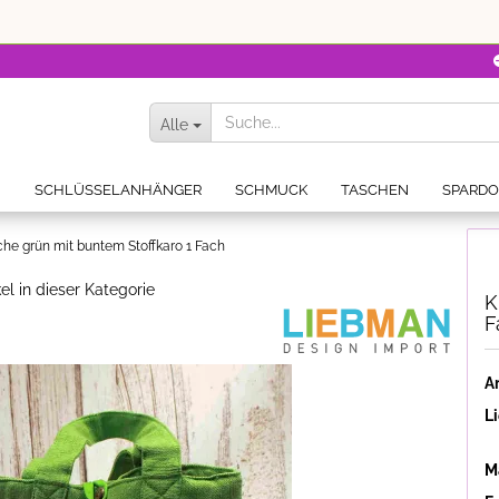
Alle
N
SCHLÜSSELANHÄNGER
SCHMUCK
TASCHEN
SPARD
che grün mit buntem Stoffkaro 1 Fach
el in dieser Kategorie
K
F
Ar
Li
Ma