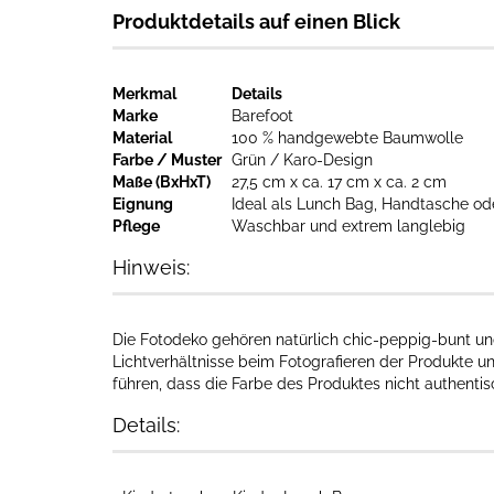
Produktdetails auf einen Blick
Merkmal
Details
Marke
Barefoot
Material
100 % handgewebte Baumwolle
Farbe / Muster
Grün / Karo-Design
Maße (BxHxT)
27,5 cm x ca. 17 cm x ca. 2 cm
Eignung
Ideal als Lunch Bag, Handtasche od
Pflege
Waschbar und extrem langlebig
Hinweis:
Die Fotodeko gehören natürlich chic-peppig-bunt und
Lichtverhältnisse beim Fotografieren der Produkte u
führen, dass die Farbe des Produktes nicht authenti
Details: