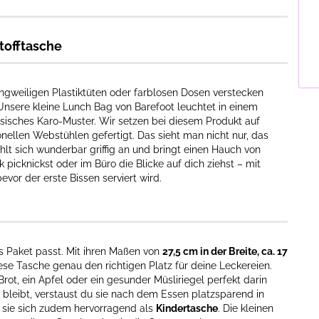
tofftasche
angweiligen Plastiktüten oder farblosen Dosen verstecken
Unsere kleine Lunch Bag von Barefoot leuchtet in einem
ssisches Karo-Muster. Wir setzen bei diesem Produkt auf
onellen Webstühlen gefertigt. Das sieht man nicht nur, das
hlt sich wunderbar griffig an und bringt einen Hauch von
k picknickst oder im Büro die Blicke auf dich ziehst – mit
or der erste Bissen serviert wird.
nes Paket passt. Mit ihren Maßen von
27,5 cm in der Breite, ca. 17
ese Tasche genau den richtigen Platz für deine Leckereien.
rot, ein Apfel oder ein gesunder Müsliriegel perfekt darin
 bleibt, verstaust du sie nach dem Essen platzsparend in
 sie sich zudem hervorragend als
Kindertasche
. Die kleinen