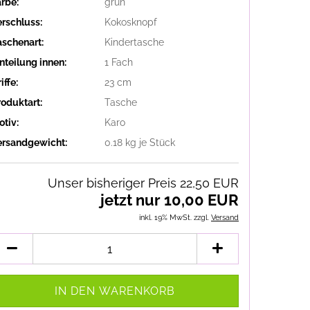
arbe:
grün
erschluss:
Kokosknopf
aschenart:
Kindertasche
nteilung innen:
1 Fach
iffe:
23 cm
roduktart:
Tasche
otiv:
Karo
ersandgewicht:
0.18
kg je Stück
Unser bisheriger Preis 22,50 EUR
jetzt nur 10,00 EUR
inkl. 19% MwSt. zzgl.
Versand