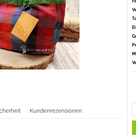
F
V
T
Ei
Gr
P
M
V
cherheit
Kundenrezensionen