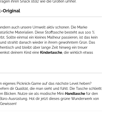
tragen ihren Snack stolz wie die Großen umher.
t-Original
sondern auch unsere Umwelt aktiv schonen. Die Marke
natürliche Materialien. Diese Stofftasche besteht aus 100 %
. Sollte einmal ein kleines Malheur passieren, ist das kein
und strahlt danach wieder in ihrem gewohntem Grün. Das
ntisch und bleibt über lange Zeit hinweg ein treuer
chenkst deinem Kind eine
Kindertasche
, die wirklich etwas
ein eigenes Picknick-Game auf das nächste Level heben?
iefern dir Qualität, die man sieht und fühlt. Die Tasche schließt
en Blicken. Nutze sie als modische Mini-
Handtasche
für den
 Büro-Ausrüstung. Hol dir jetzt dieses grüne Wunderwerk von
 Gewissen!