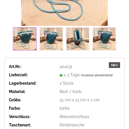
NEU
Art.Nr.:
404131
Lieferzeit:
1-3 Tage
(Ausland abweichend)
Lagerbestand:
2
Stück
Material:
Bast / Korb
Größe:
15 cm x 13 cm x 7 cm
Farbe:
türkis
Verschluss:
Reissverschluss
Taschenart:
Kindertasche