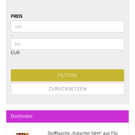
PREIS
PREIS
Preis bis
-
EUR
FILTERN
ZURÜCKSETZEN
Bestseller
Stofftasche „Kutscher fahrt“ aus Filz