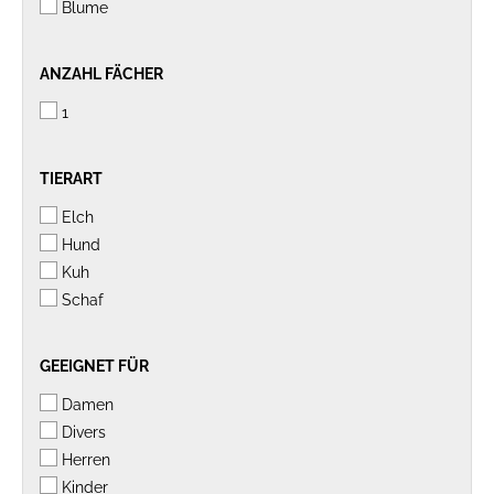
Blume
ANZAHL
ANZAHL FÄCHER
FÄCHER
1
TIERART
TIERART
Elch
Hund
Kuh
Schaf
GEEIGNET
GEEIGNET FÜR
FÜR
Damen
Divers
Herren
Kinder