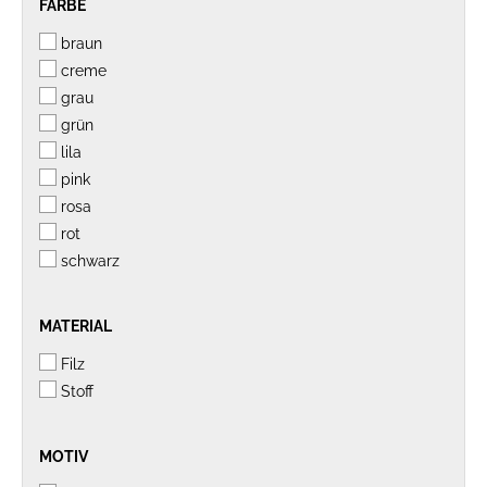
FARBE
FARBE
braun
creme
grau
grün
lila
pink
rosa
rot
schwarz
MATERIAL
MATERIAL
Filz
Stoff
MOTIV
MOTIV