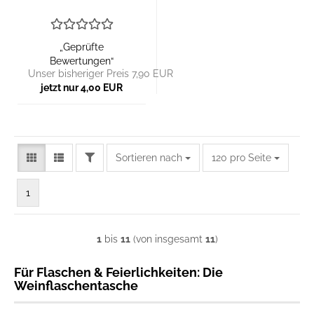
„Geprüfte
Bewertungen“
Unser bisheriger Preis 7,90 EUR
jetzt nur 4,00 EUR
FILTER
Sortieren nach
pro Seite
Sortieren nach
120 pro Seite
1
1
bis
11
(von insgesamt
11
)
Für Flaschen & Feierlichkeiten: Die
Weinflaschentasche