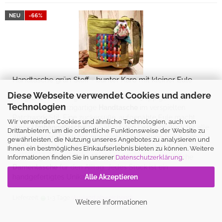
NEU
-66%
Handtasche grün Stoff - bunter Karo mit kleiner Eule
Diese Webseite verwendet Cookies und andere
Ein grüner Blickfang mit Charakter! Die „flippige Paula“
Technologien
begeistert als einzigartige
Handtasche
im verspielten
Patchwork-Stil. Eine zuckersüße, aufgenähte Eule macht
Wir verwenden Cookies und ähnliche Technologien, auch von
diese
Umhängetasche
zum absoluten Lieblingsstück für alle
Drittanbietern, um die ordentliche Funktionsweise der Website zu
Altersklassen. Dank der praktischen Aufteilung mit Außen-
gewährleisten, die Nutzung unseres Angebotes zu analysieren und
und Innenfach sowie dem flexibel verstellbaren Gurt
Ihnen ein bestmögliches Einkaufserlebnis bieten zu können. Weitere
überzeugt sie als ideale
Kindertasche
oder als fröhliche
Informationen finden Sie in unserer
Datenschutzerklärung
.
Damentasche
für den Alltag. Jedes Stück ist ein
handgefertigtes Unikat!
Alle Akzeptieren
Lieferzeit:
1-3 Tage
(Ausland abweichend)
Weitere Informationen