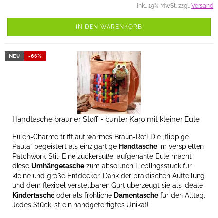
inkl. 19% MwSt. zzgl.
Versand
IN DEN WARENKORB
NEU
-66%
Handtasche brauner Stoff - bunter Karo mit kleiner Eule
Eulen-Charme trifft auf warmes Braun-Rot! Die „flippige
Paula“ begeistert als einzigartige
Handtasche
im verspielten
Patchwork-Stil. Eine zuckersüße, aufgenähte Eule macht
diese
Umhängetasche
zum absoluten Lieblingsstück für
kleine und große Entdecker. Dank der praktischen Aufteilung
und dem flexibel verstellbaren Gurt überzeugt sie als ideale
Kindertasche
oder als fröhliche
Damentasche
für den Alltag.
Jedes Stück ist ein handgefertigtes Unikat!