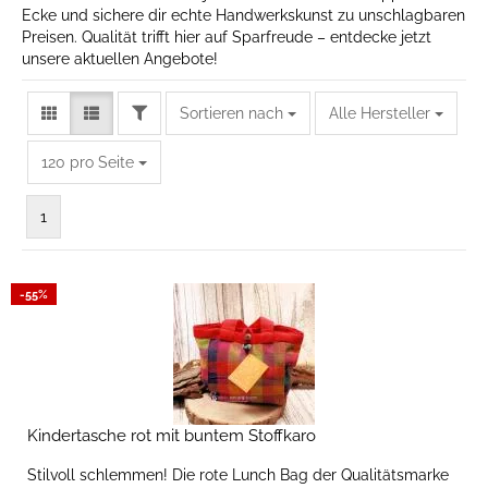
Ecke und sichere dir echte Handwerkskunst zu unschlagbaren
Preisen. Qualität trifft hier auf Sparfreude – entdecke jetzt
unsere aktuellen Angebote!
FILTER
Sortieren nach
Sortieren nach
Alle Hersteller
pro Seite
120 pro Seite
1
-55%
Kindertasche rot mit buntem Stoffkaro
Stilvoll schlemmen! Die rote Lunch Bag der Qualitätsmarke