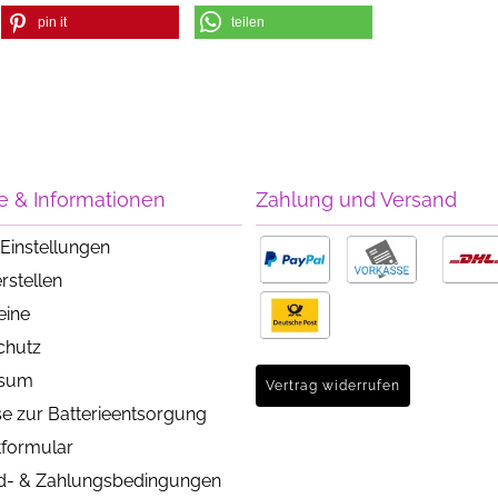
pin it
teilen
e & Informationen
Zahlung und Versand
Einstellungen
rstellen
eine
chutz
ssum
Vertrag widerrufen
e zur Batterieentsorgung
tformular
d- & Zahlungsbedingungen