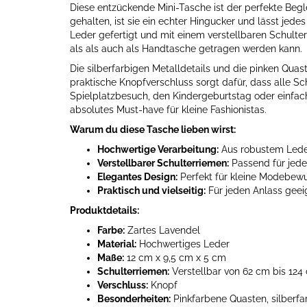
Diese entzückende Mini-Tasche ist der perfekte Begl
gehalten, ist sie ein echter Hingucker und lässt jed
Leder gefertigt und mit einem verstellbaren Schult
als als auch als Handtasche getragen werden kann.
Die silberfarbigen Metalldetails und die pinken Quas
praktische Knopfverschluss sorgt dafür, dass alle Sc
Spielplatzbesuch, den Kindergeburtstag oder einfach
absolutes Must-have für kleine Fashionistas.
Warum du diese Tasche lieben wirst:
Hochwertige Verarbeitung:
Aus robustem Leder
Verstellbarer Schulterriemen:
Passend für jed
Elegantes Design:
Perfekt für kleine Modebew
Praktisch und vielseitig:
Für jeden Anlass geei
Produktdetails:
Farbe:
Zartes Lavendel
Material:
Hochwertiges Leder
Maße:
12 cm x 9,5 cm x 5 cm
Schulterriemen:
Verstellbar von 62 cm bis 124
Verschluss:
Knopf
Besonderheiten:
Pinkfarbene Quasten, silberfa