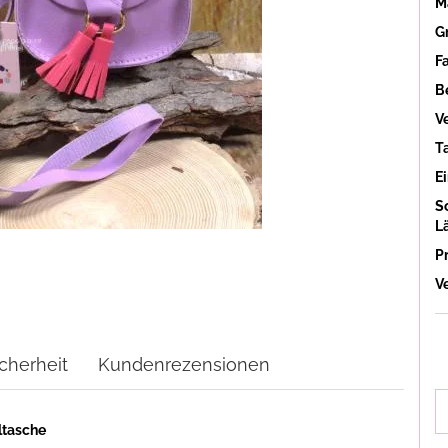
Ma
G
F
B
V
T
Ei
S
L
P
V
cherheit
Kundenrezensionen
ltasche