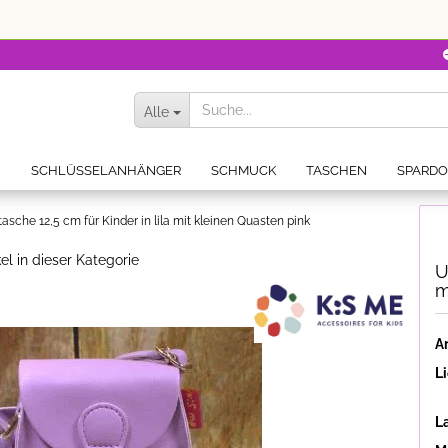
Alle
N
SCHLÜSSELANHÄNGER
SCHMUCK
TASCHEN
SPARD
che 12,5 cm für Kinder in lila mit kleinen Quasten pink
el in dieser Kategorie
U
m
Ar
Li
L