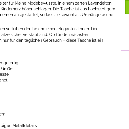
eiter für kleine Modebewusste. In einem zarten Lavendelton
es Kinderherz höher schlagen. Die Tasche ist aus hochwertigem
erriemen ausgestattet, sodass sie sowohl als Umhängetasche
ten verleihen der Tasche einen eleganten Touch. Der
hätze sicher verstaut sind. Ob für den nächsten
 nur für den täglichen Gebrauch – diese Tasche ist ein
 gefertigt
e Größe
usste
gnet
 cm
rbigen Metalldetails