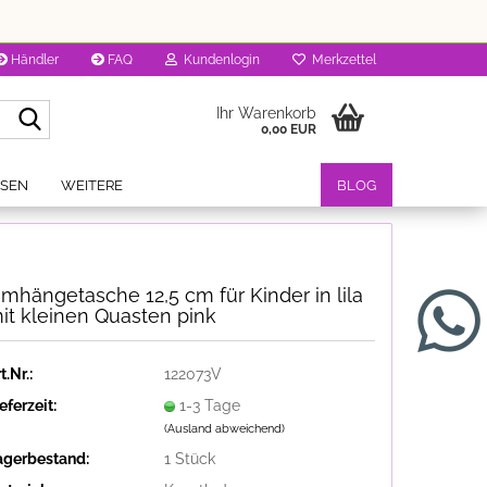
Händler
FAQ
Kundenlogin
Merkzettel
Suche...
Ihr Warenkorb
0,00 EUR
OSEN
WEITERE
BLOG
mhängetasche 12,5 cm für Kinder in lila
it kleinen Quasten pink
t.Nr.:
122073V
eferzeit:
1-3 Tage
(Ausland abweichend)
agerbestand:
1
Stück