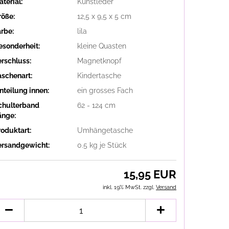
terial:
Kunstleder
röße:
12,5 x 9,5 x 5 cm
arbe:
lila
esonderheit:
kleine Quasten
erschluss:
Magnetknopf
aschenart:
Kindertasche
nteilung innen:
ein grosses Fach
chulterband
62 - 124 cm
änge:
roduktart:
Umhängetasche
ersandgewicht:
0.5
kg je Stück
15,95 EUR
inkl. 19% MwSt. zzgl.
Versand