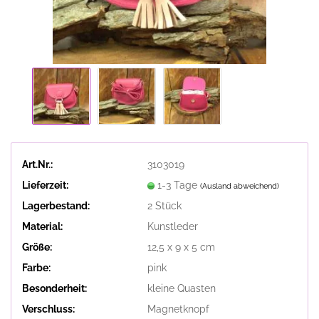
Art.Nr.:
3103019
Lieferzeit:
1-3 Tage
(Ausland abweichend)
Lagerbestand:
2
Stück
Material:
Kunstleder
Größe:
12,5 x 9 x 5 cm
Farbe:
pink
Besonderheit:
kleine Quasten
Verschluss:
Magnetknopf