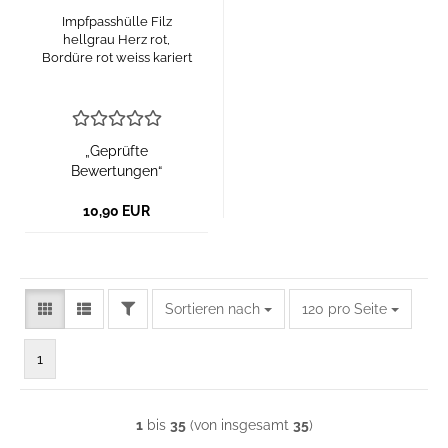
Impfpasshülle Filz
hellgrau Herz rot,
Bordüre rot weiss kariert
„Geprüfte
Bewertungen“
10,90 EUR
FILTER
Sortieren nach
pro Seite
Sortieren nach
120 pro Seite
1
1
bis
35
(von insgesamt
35
)