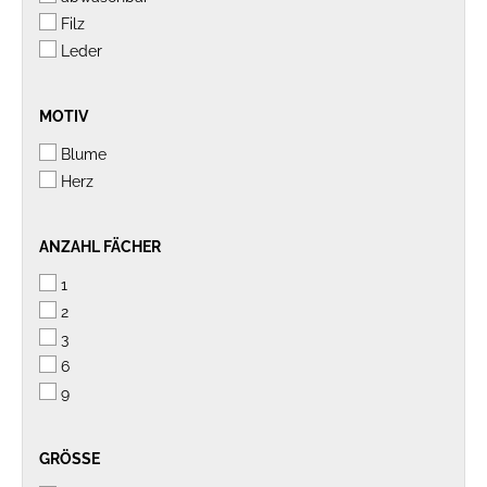
Filz
Leder
MOTIV
MOTIV
Blume
Herz
ANZAHL
ANZAHL FÄCHER
FÄCHER
1
2
3
6
9
GRÖSSE
GRÖSSE