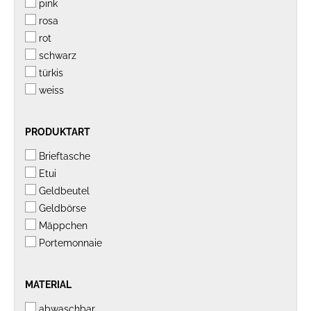
pink
rosa
rot
schwarz
türkis
weiss
PRODUKTART
PRODUKTART
Brieftasche
Etui
Geldbeutel
Geldbörse
Mäppchen
Portemonnaie
MATERIAL
MATERIAL
abwaschbar