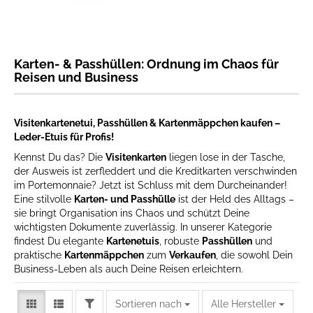
Karten- & Passhüllen: Ordnung im Chaos für
Reisen und Business
Visitenkartenetui, Passhüllen & Kartenmäppchen kaufen –
Leder-Etuis für Profis!
Kennst Du das? Die
Visitenkarten
liegen lose in der Tasche,
der Ausweis ist zerfleddert und die Kreditkarten verschwinden
im Portemonnaie? Jetzt ist Schluss mit dem Durcheinander!
Eine stilvolle
Karten- und Passhülle
ist der Held des Alltags –
sie bringt Organisation ins Chaos und schützt Deine
wichtigsten Dokumente zuverlässig. In unserer Kategorie
findest Du elegante
Kartenetuis
, robuste
Passhüllen
und
praktische
Kartenmäppchen
zum
Verkaufen
, die sowohl Dein
Business-Leben als auch Deine Reisen erleichtern.
FILTER
Sortieren nach
Sortieren nach
Alle Hersteller