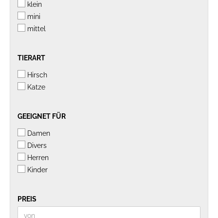
klein
mini
mittel
TIERART
TIERART
Hirsch
Katze
GEEIGNET
GEEIGNET FÜR
FÜR
Damen
Divers
Herren
Kinder
PREIS
PREIS
Preis bis