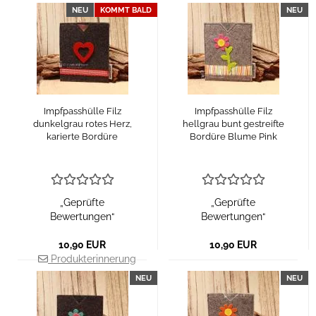
NEU
KOMMT BALD
NEU
Impfpasshülle Filz
Impfpasshülle Filz
dunkelgrau rotes Herz,
hellgrau bunt gestreifte
karierte Bordüre
Bordüre Blume Pink
„Geprüfte
„Geprüfte
Bewertungen“
Bewertungen“
10,90 EUR
10,90 EUR
Produkterinnerung
NEU
NEU