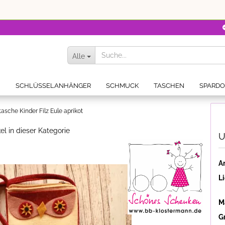
Alle
N
SCHLÜSSELANHÄNGER
SCHMUCK
TASCHEN
SPARD
sche Kinder Filz Eule aprikot
el in dieser Kategorie
U
Ar
Li
Ma
G