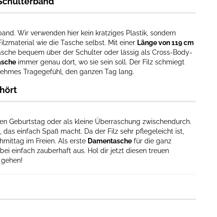
-Schulterband
band. Wir verwenden hier kein kratziges Plastik, sondern
lzmaterial wie die Tasche selbst. Mit einer
Länge von 119 cm
asche bequem über der Schulter oder lässig als Cross-Body-
asche
immer genau dort, wo sie sein soll. Der Filz schmiegt
enehmes Tragegefühl, den ganzen Tag lang.
hört
ten Geburtstag oder als kleine Überraschung zwischendurch.
 das einfach Spaß macht. Da der Filz sehr pflegeleicht ist,
mittag im Freien. Als erste
Damentasche
für die ganz
bei einfach zauberhaft aus. Hol dir jetzt diesen treuen
e gehen!