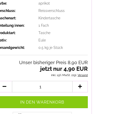
arbe:
aprikot
erschluss:
Reissverschluss
aschenart:
Kindertasche
nteilung innen:
1 Fach
roduktart:
Tasche
otiv:
Eule
ersandgewicht:
0.5
kg je Stück
Unser bisheriger Preis 8,90 EUR
jetzt nur 4,90 EUR
inkl. 19% MwSt. zzgl.
Versand