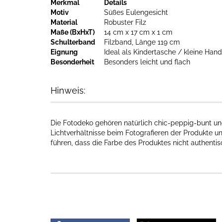
Merkmal
Details
Motiv
Süßes Eulengesicht
Material
Robuster Filz
Maße (BxHxT)
14 cm x 17 cm x 1 cm
Schulterband
Filzband, Länge 119 cm
Eignung
Ideal als Kindertasche / kleine Han
Besonderheit
Besonders leicht und flach
Hinweis:
Die Fotodeko gehören natürlich chic-peppig-bunt und
Lichtverhältnisse beim Fotografieren der Produkte u
führen, dass die Farbe des Produktes nicht authenti