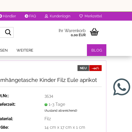
Händler
FAQ
Kundenlogin
Merkzettel
Suche...
Ihr Warenkorb
0,00 EUR
OSEN
WEITERE
BLOG
NEU
-44%
mhängetasche Kinder Filz Eule aprikot
t.Nr.:
3534
eferzeit:
1-3 Tage
(Ausland abweichend)
terial:
Filz
röße:
14 cm x 17 cm x 1 cm