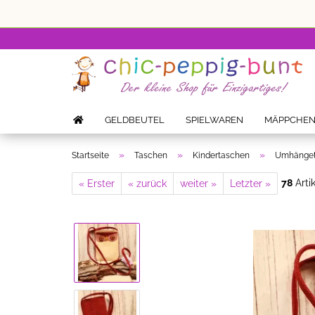
GELDBEUTEL
SPIELWAREN
MÄPPCHE
»
»
»
Startseite
Taschen
Kindertaschen
Umhängeta
78
Artik
« Erster
« zurück
weiter »
Letzter »