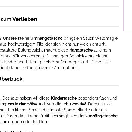
t zum Verlieben
? Unsere kleine
Umhängetasche
bringt ein Stück Waldmagie
 aus hochwertigem Filz, der sich nicht nur weich anfühlt,
gestaltete Eulengesicht macht diese
Handtasche
zu einem
lplatz. Wir verzichten auf unnötigen Schnickschnack und
das Kinder und Eltern gleichermaßen begeistert. Diese Eule
sieht dabei einfach unverschämt gut aus.
Überblick
m. Deshalb haben wir diese
Kindertasche
besonders flach und
e
,
17 cm in der Höhe
und ist lediglich
1 cm tief
. Damit ist sie
net. Ein kleiner Snack, die liebste Sammelkarte oder ein
use. Durch das flache Profil schmiegt sich die
Umhängetasche
beim Toben oder Klettern.