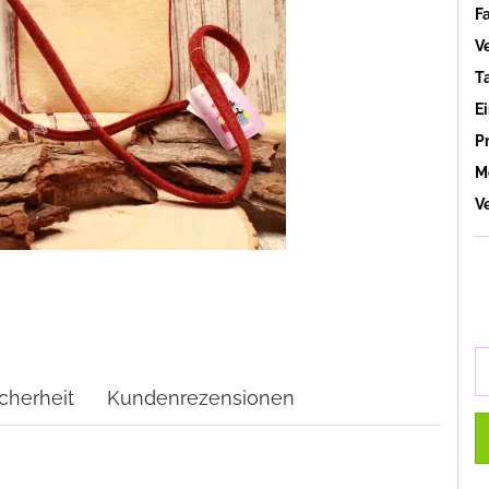
F
V
T
Ei
P
M
V
cherheit
Kundenrezensionen