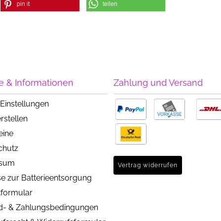
pin it
teilen
e & Informationen
Zahlung und Versand
Einstellungen
rstellen
eine
chutz
ssum
Vertrag widerrufen
e zur Batterieentsorgung
tformular
d- & Zahlungsbedingungen