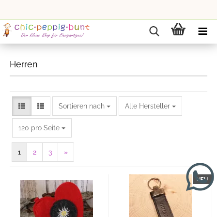
Herren
Sortieren nach
Sortieren nach
Alle Hersteller
pro Seite
120 pro Seite
1
2
3
»
NEU