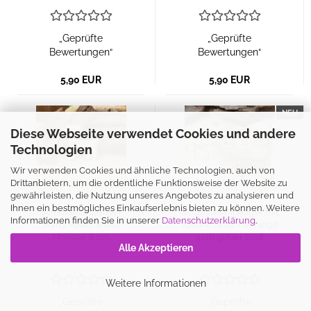
„Geprüfte
„Geprüfte
Bewertungen“
Bewertungen“
5,90 EUR
5,90 EUR
NEU
Diese Webseite verwendet Cookies und andere
Technologien
Wir verwenden Cookies und ähnliche Technologien, auch von
Drittanbietern, um die ordentliche Funktionsweise der Website zu
gewährleisten, die Nutzung unseres Angebotes zu analysieren und
Ihnen ein bestmögliches Einkaufserlebnis bieten zu können. Weitere
Schlüsselanhänger
Schlüsselanhänger mit
Informationen finden Sie in unserer
Datenschutzerklärung
.
Hund Pudel weiss
Tasche Motiv Flamingo
Monster 8 cm
gelb glitzer Stoff
Alle Akzeptieren
Weitere Informationen
„Geprüfte
„Geprüfte