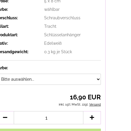
röße:
5 x 8 cm
arbe:
wählbar
erschluss:
Schraubverschluss
ilart:
Tracht
roduktart:
Schlüsselanhänger
otiv:
Edelweiß
ersandgewicht:
0.3
kg je Stück
arbe:
16,90 EUR
inkl. 19% MwSt. zzgl.
Versand