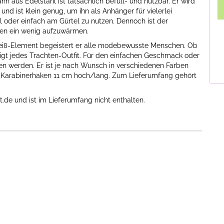
 aus Edelstahl ist tatsächlich befüll- und nutzbar. Er wird
d ist klein genug, um ihn als Anhänger für vielerlei
 oder einfach am Gürtel zu nutzen. Dennoch ist der
gen ein wenig aufzuwärmen.
iß-Element begeistert er alle modebewusste Menschen. Ob
igt jedes Trachten-Outfit. Für den einfachen Geschmack oder
n werden. Er ist je nach Wunsch in verschiedenen Farben
it Karabinerhaken 11 cm hoch/lang. Zum Lieferumfang gehört
.de und ist im Lieferumfang nicht enthalten.