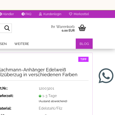
Händler
FAQ
Kundenlogin
Merkzettel
Suche...
Ihr Warenkorb
0,00 EUR
OSEN
WEITERE
BLOG
TIPP
lachmann-Anhänger Edelweiß
ilzüberzug in verschiedenen Farben
t.Nr.:
12003201
eferzeit:
1-3 Tage
(Ausland abweichend)
terial:
Edelstahl/Filz