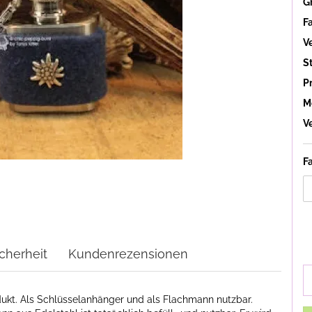
G
F
V
St
P
M
V
F
cherheit
Kundenrezensionen
dukt. Als Schlüsselanhänger und als Flachmann nutzbar.