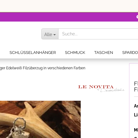
Alle
N
SCHLÜSSELANHÄNGER
SCHMUCK
TASCHEN
SPARD
r Edelweiß Filzüberzug in verschiedenen Farben
F
F
Ar
Li
Ma