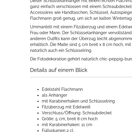
Dieser Schlüsselanhänger mit einem echten Flachmann
ganz einfach verschlossen mit einem Schraubdeckel un
Accessoires wie Handtaschen, Schlüssel, Autospiegel
Flachmann groß genug, um sich an kalten Winterta
Ummantelt mit einem Filzüberzug und einem Edelwe
Frau oder Mann. Der Schlüsselanhänger vervollständ
anderen Outfits kann der Überzug leicht abgenomme
erhältlich. Die Maße sind 5 cm breit x 8 cm hoch, m
natürlich auch ein Schlüsselring.
Die Fotodekoration gehört natürlich chic-peppig-bunt
Details auf einem Blick
Edelstahl Flachmann
als Anhänger
mit Karabinerhaken und Schlüsselring
Filzüberzug mit Edelweiß
Verschluss/Öffnung: Schraubdeckel
Größe: 5 cm, breit 8 cm hoch
mit Karabinerhaken: 11 cm
Füllvolumen 2 cl