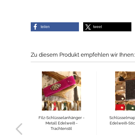
teilen
tweet
Zu diesem Produkt empfehlen wir Ihnen:
Filz-Schlüsselanhänger -
Schlüsselmapp
Metall Edelweiß -
Edelweiß-Stic
Trachtenstil