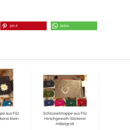
pin it
teilen
e aus Filz
Schlüsselmappe aus Filz
kerei klein
Hirschgeweih-Stickerei
mittelgroß