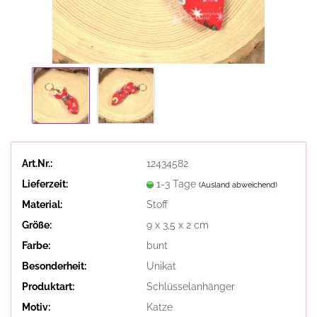
Art.Nr.:
12434582
Lieferzeit:
1-3 Tage
(Ausland abweichend)
Material:
Stoff
Größe:
9 x 3,5 x 2 cm
Farbe:
bunt
Besonderheit:
Unikat
Produktart:
Schlüsselanhänger
Motiv:
Katze