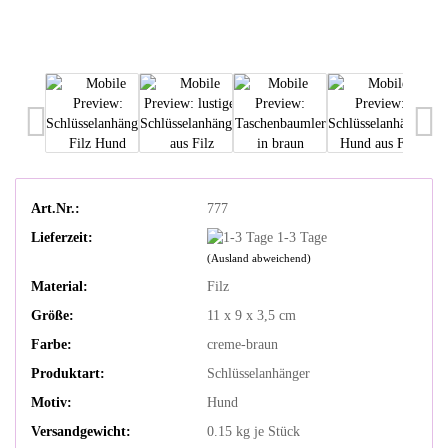
Art.Nr.:
777
Lieferzeit:
1-3 Tage
(Ausland abweichend)
Material:
Filz
Größe:
11 x 9 x 3,5 cm
Farbe:
creme-braun
Produktart:
Schlüsselanhänger
Motiv:
Hund
Versandgewicht:
0.15
kg je Stück