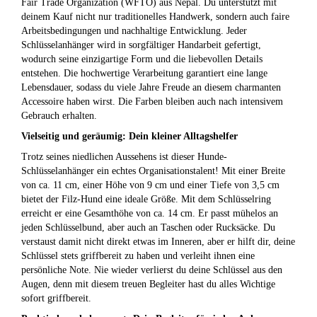
Fair Trade Organization (WFTO) aus Nepal. Du unterstützt mit
deinem Kauf nicht nur traditionelles Handwerk, sondern auch faire
Arbeitsbedingungen und nachhaltige Entwicklung. Jeder
Schlüsselanhänger wird in sorgfältiger Handarbeit gefertigt,
wodurch seine einzigartige Form und die liebevollen Details
entstehen. Die hochwertige Verarbeitung garantiert eine lange
Lebensdauer, sodass du viele Jahre Freude an diesem charmanten
Accessoire haben wirst. Die Farben bleiben auch nach intensivem
Gebrauch erhalten.
Vielseitig und geräumig: Dein kleiner Alltagshelfer
Trotz seines niedlichen Aussehens ist dieser Hunde-
Schlüsselanhänger ein echtes Organisationstalent! Mit einer Breite
von ca. 11 cm, einer Höhe von 9 cm und einer Tiefe von 3,5 cm
bietet der Filz-Hund eine ideale Größe. Mit dem Schlüsselring
erreicht er eine Gesamthöhe von ca. 14 cm. Er passt mühelos an
jeden Schlüsselbund, aber auch an Taschen oder Rucksäcke. Du
verstaust damit nicht direkt etwas im Inneren, aber er hilft dir, deine
Schlüssel stets griffbereit zu haben und verleiht ihnen eine
persönliche Note. Nie wieder verlierst du deine Schlüssel aus den
Augen, denn mit diesem treuen Begleiter hast du alles Wichtige
sofort griffbereit.