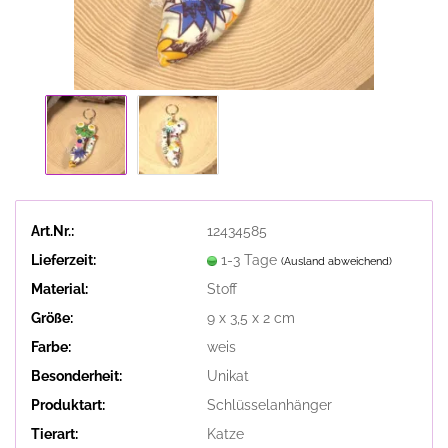
Art.Nr.:
12434585
Lieferzeit:
1-3 Tage
(Ausland abweichend)
Material:
Stoff
Größe:
9 x 3,5 x 2 cm
Farbe:
weis
Besonderheit:
Unikat
Produktart:
Schlüsselanhänger
Tierart:
Katze