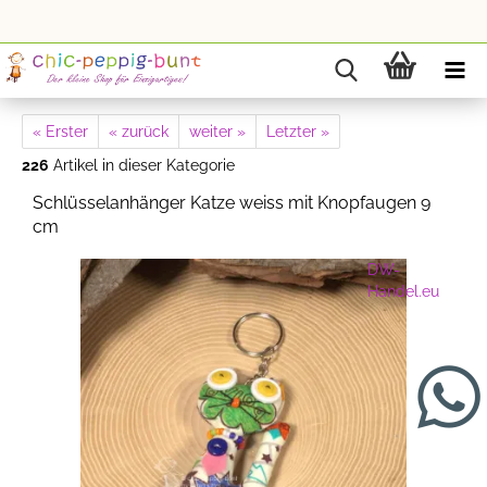
« Erster
« zurück
weiter »
Letzter »
226
Artikel in dieser Kategorie
Schlüsselanhänger Katze weiss mit Knopfaugen 9
cm
DW-
Handel.eu