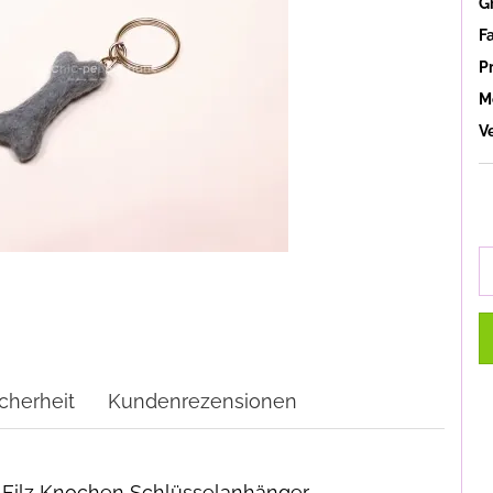
G
F
P
M
V
cherheit
Kundenrezensionen
ni Filz Knochen Schlüsselanhänger