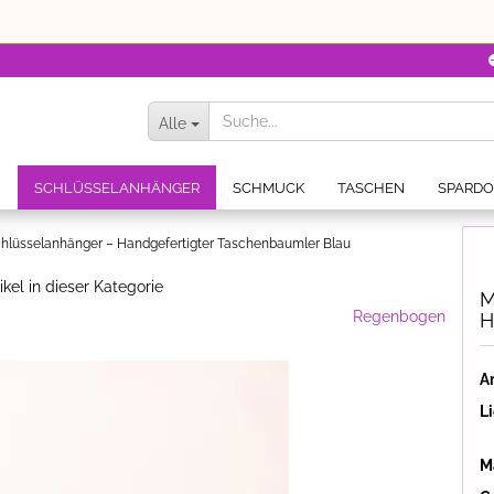
Alle
N
SCHLÜSSELANHÄNGER
SCHMUCK
TASCHEN
SPARD
chlüsselanhänger – Handgefertigter Taschenbaumler Blau
ikel in dieser Kategorie
M
Regenbogen
H
Ar
Li
Ma