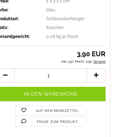
röße:
5 x 2 x 1 cm
arbe:
blau
roduktart:
Schlüsselanhänger
otiv:
Knochen
ersandgewicht:
0.08
kg je Stück
3,90 EUR
inkl. 19% MwSt. zzgl.
Versand
AUF DEN MERKZETTEL
FRAGE ZUM PRODUKT