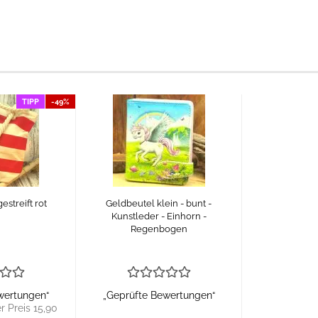
TIPP
-49%
estreift rot
Geldbeutel klein - bunt -
Kunstleder - Einhorn -
Regenbogen
wertungen“
„Geprüfte Bewertungen“
r Preis 15,90