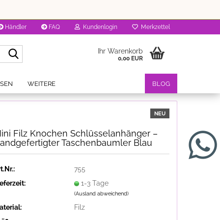
Händler
FAQ
Kundenlogin
Merkzettel
Suche...
Ihr Warenkorb
0,00 EUR
OSEN
WEITERE
BLOG
NEU
ini Filz Knochen Schlüsselanhänger –
andgefertigter Taschenbaumler Blau
t.Nr.:
755
eferzeit:
1-3 Tage
(Ausland abweichend)
terial:
Filz