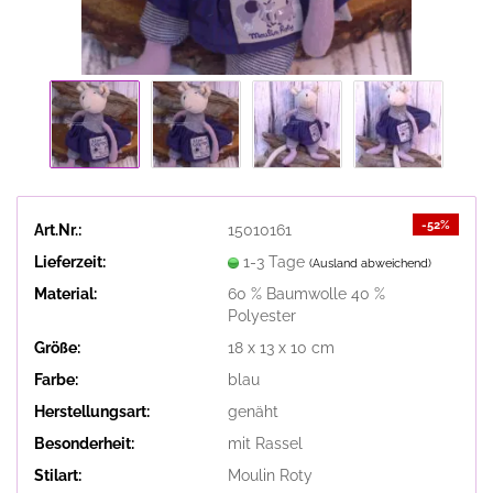
-52%
Art.Nr.:
15010161
Lieferzeit:
1-3 Tage
(Ausland abweichend)
Material:
60 % Baumwolle 40 %
Polyester
Größe:
18 x 13 x 10 cm
Farbe:
blau
Herstellungsart:
genäht
Besonderheit:
mit Rassel
Stilart:
Moulin Roty