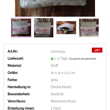
-58%
Art.Nr.:
11000151
Lieferzeit:
1-3 Tage
(Ausland abweichend)
Material:
Stoff
Größe:
12 x 11 x 0,5 cm
Farbe:
grau
Herstellung in:
Deutschland
Besonderheit:
bestickt
Verschluss:
Reissverschluss
Einteilung innen:
1 Fach