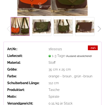
-74%
Art.Nr.:
16010121
Lieferzeit:
1-3 Tage
(Ausland abweichend)
Material:
Stoff
Größe:
35 cm x 25 cm
Farbe:
orange - braun , grün -braun
Schulterband Länge:
112 cm
Produktart:
Tasche
Motiv:
Spirale
Versandgewicht:
0.15
kg je Stück