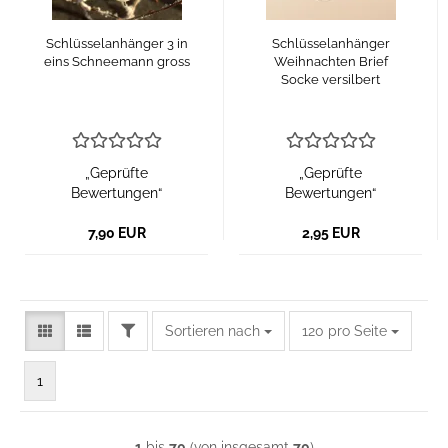
Schlüsselanhänger 3 in
Schlüsselanhänger
eins Schneemann gross
Weihnachten Brief
Socke versilbert
„Geprüfte
„Geprüfte
Bewertungen“
Bewertungen“
7,90 EUR
2,95 EUR
FILTER
Sortieren nach
pro Seite
Sortieren nach
120 pro Seite
1
1
bis
70
(von insgesamt
70
)