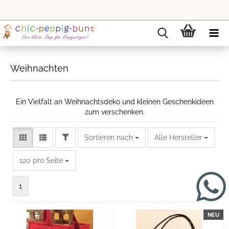
Weihnachten
Ein Vielfalt an Weihnachtsdeko und kleinen Geschenkideen
zum verschenken.
FILTER
Sortieren nach
Sortieren nach
Alle Hersteller
pro Seite
120 pro Seite
1
NEU