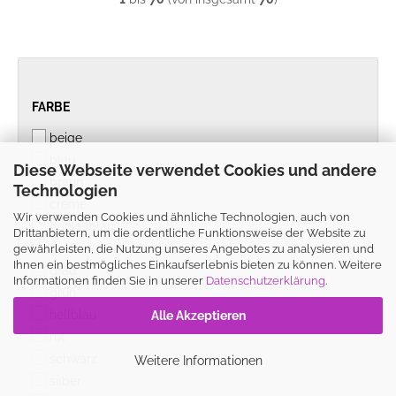
FARBE
FARBE
beige
blau
Diese Webseite verwendet Cookies und andere
braun
Technologien
creme
Wir verwenden Cookies und ähnliche Technologien, auch von
dunkelblau
Drittanbietern, um die ordentliche Funktionsweise der Website zu
gold
gewährleisten, die Nutzung unseres Angebotes zu analysieren und
Ihnen ein bestmögliches Einkaufserlebnis bieten zu können. Weitere
grau
Informationen finden Sie in unserer
Datenschutzerklärung
.
grün
hellblau
Alle Akzeptieren
rot
schwarz
Weitere Informationen
silber