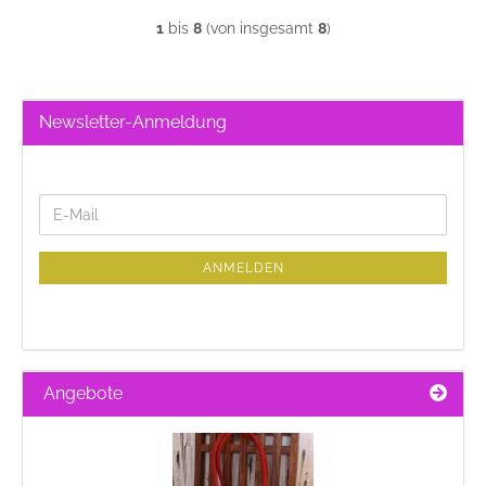
1
bis
8
(von insgesamt
8
)
Newsletter-Anmeldung
WEITER
E-
ZUR
Mail
NEWSLETTER-
ANMELDUNG
ANMELDEN
Angebote