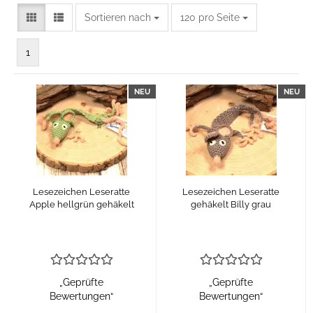
Sortieren nach
pro Seite
Sortieren nach
120 pro Seite
1
NEU
NEU
Lesezeichen Leseratte
Lesezeichen Leseratte
Apple hellgrün gehäkelt
gehäkelt Billy grau
„Geprüfte
„Geprüfte
Bewertungen“
Bewertungen“