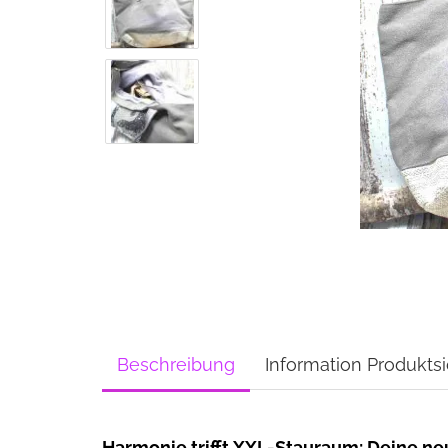
Beschreibung
Information Produktsi
Harmonie trifft XXL-Stauraum: Deine n