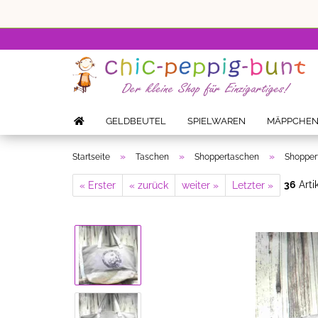
GELDBEUTEL
SPIELWAREN
MÄPPCHE
»
»
»
Startseite
Taschen
Shoppertaschen
Shoppert
36
Arti
« Erster
« zurück
weiter »
Letzter »