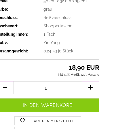
röße:
50 cm x 32 cm x 19 cm
arbe:
grau
erschluss:
Reißverschluss
aschenart:
Shoppertasche
nteilung innen:
1 Fach
otiv:
Yin Yang
ersandgewicht:
0.24
kg je Stück
18,90 EUR
inkl. 19% MwSt. zzgl.
Versand
AUF DEN MERKZETTEL