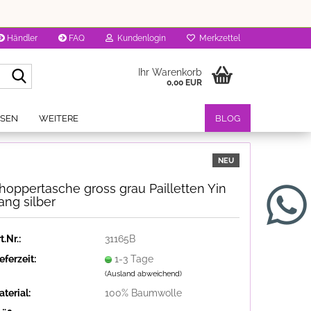
Händler
FAQ
Kundenlogin
Merkzettel
Suche...
Ihr Warenkorb
0,00 EUR
OSEN
WEITERE
BLOG
NEU
hoppertasche gross grau Pailletten Yin
ang silber
t.Nr.:
31165B
eferzeit:
1-3 Tage
(Ausland abweichend)
terial:
100% Baumwolle