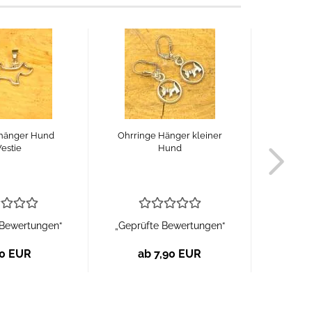
hänger Hund
Ohrringe Hänger kleiner
Schlüsse
estie
Hund
 Bewertungen“
„Geprüfte Bewertungen“
„Geprü
00 EUR
ab 7,90 EUR