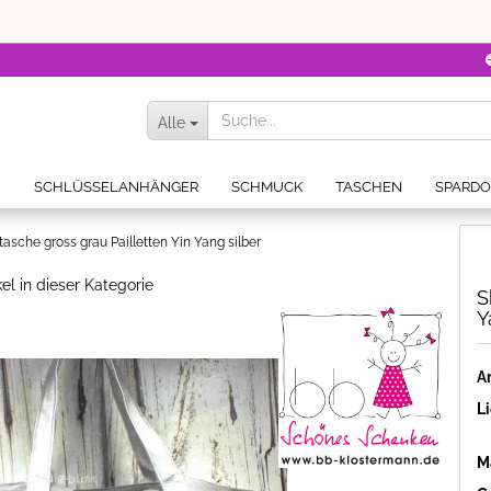
Alle
N
SCHLÜSSELANHÄNGER
SCHMUCK
TASCHEN
SPARD
asche gross grau Pailletten Yin Yang silber
kel in dieser Kategorie
S
Y
Ar
Li
Ma