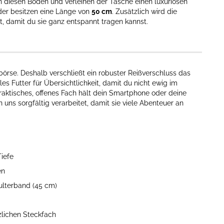
en diesen Boden und verleihen der Tasche einen luxuriösen
der besitzen eine Länge von
50 cm
. Zusätzlich wird die
, damit du sie ganz entspannt tragen kannst.
börse. Deshalb verschließt ein robuster Reißverschluss das
es Futter für Übersichtlichkeit, damit du nicht ewig im
aktisches, offenes Fach hält dein Smartphone oder deine
n uns sorgfältig verarbeitet, damit sie viele Abenteuer an
iefe
en
ulterband (45 cm)
lichen Steckfach