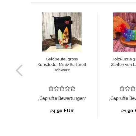
r Monster
Geldbeutel gross
HolzPuzzle 3
l
Kunstleder Motiv Surfbrett
Zahlen von L
schwarz
tungen“
„Geprüfte Bewertungen“
„Geprüfte Be
R
24,90 EUR
21,90