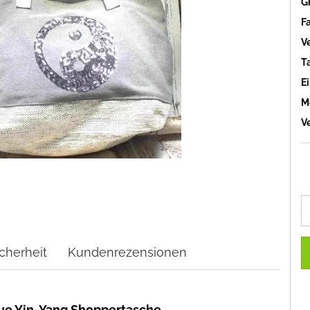
G
F
V
T
Ei
M
V
cherheit
Kundenrezensionen
eue Yin-Yang Shoppertasche