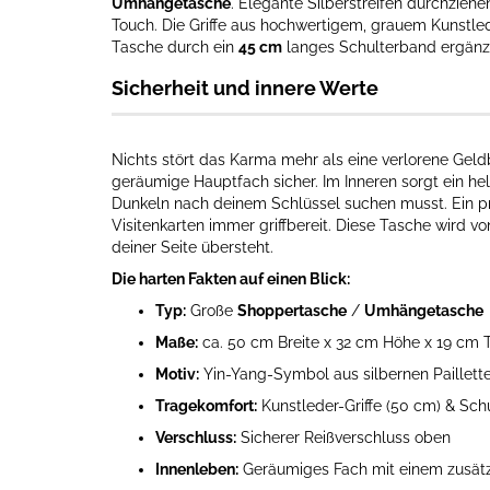
Umhängetasche
. Elegante Silberstreifen durchzieh
Touch. Die Griffe aus hochwertigem, grauem Kunstle
Tasche durch ein
45 cm
langes Schulterband ergänzt
Sicherheit und innere Werte
Nichts stört das Karma mehr als eine verlorene Geld
geräumige Hauptfach sicher. Im Inneren sorgt ein hell
Dunkeln nach deinem Schlüssel suchen musst. Ein pr
Visitenkarten immer griffbereit. Diese Tasche wird vo
deiner Seite übersteht.
Die harten Fakten auf einen Blick:
Typ:
Große
Shoppertasche
/
Umhängetasche
Maße:
ca. 50 cm Breite x 32 cm Höhe x 19 cm T
Motiv:
Yin-Yang-Symbol aus silbernen Paillett
Tragekomfort:
Kunstleder-Griffe (50 cm) & Sch
Verschluss:
Sicherer Reißverschluss oben
Innenleben:
Geräumiges Fach mit einem zusätz