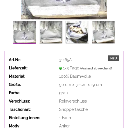
NEU
Art.Nr.:
31165A
Lieferzeit:
1-3 Tage
(Ausland abweichend)
Material:
100% Baumwolle
Größe:
50 cm x 32 cm x 19 cm
Farbe:
grau
Verschluss:
Reißverschluss
Taschenart:
Shoppertasche
Einteilung innen:
1 Fach
Motiv:
Anker