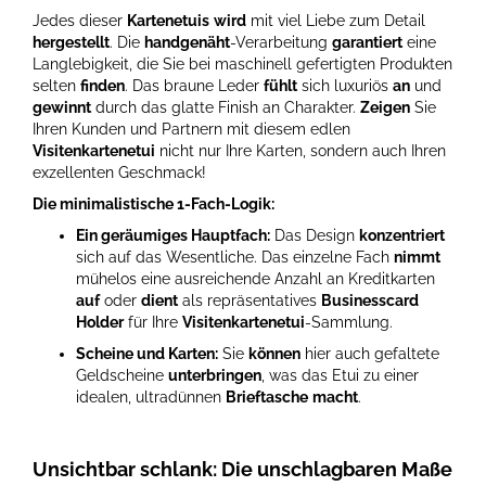
Jedes dieser
Kartenetuis
wird
mit viel Liebe zum Detail
hergestellt
. Die
handgenäht
-Verarbeitung
garantiert
eine
Langlebigkeit, die Sie bei maschinell gefertigten Produkten
selten
finden
. Das braune Leder
fühlt
sich luxuriös
an
und
gewinnt
durch das glatte Finish an Charakter.
Zeigen
Sie
Ihren Kunden und Partnern mit diesem edlen
Visitenkartenetui
nicht nur Ihre Karten, sondern auch Ihren
exzellenten Geschmack!
Die minimalistische 1-Fach-Logik:
Ein geräumiges Hauptfach:
Das Design
konzentriert
sich auf das Wesentliche. Das einzelne Fach
nimmt
mühelos eine ausreichende Anzahl an Kreditkarten
auf
oder
dient
als repräsentatives
Businesscard
Holder
für Ihre
Visitenkartenetui
-Sammlung.
Scheine und Karten:
Sie
können
hier auch gefaltete
Geldscheine
unterbringen
, was das Etui zu einer
idealen, ultradünnen
Brieftasche
macht
.
Unsichtbar schlank: Die unschlagbaren Maße