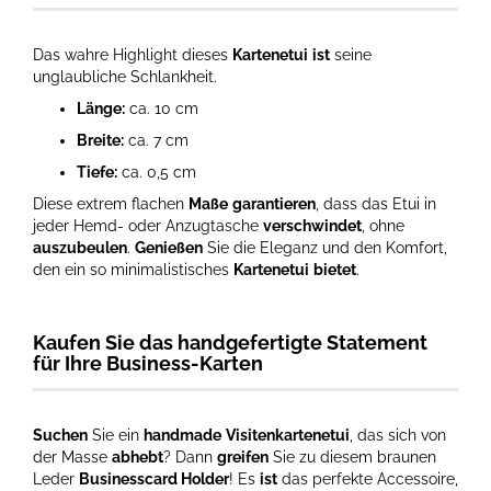
Das wahre Highlight dieses
Kartenetui
ist
seine
unglaubliche Schlankheit.
Länge:
ca. 10 cm
Breite:
ca. 7 cm
Tiefe:
ca. 0,5 cm
Diese extrem flachen
Maße
garantieren
, dass das Etui in
jeder Hemd- oder Anzugtasche
verschwindet
, ohne
auszubeulen
.
Genießen
Sie die Eleganz und den Komfort,
den ein so minimalistisches
Kartenetui
bietet
.
Kaufen Sie das handgefertigte Statement
für Ihre Business-Karten
Suchen
Sie ein
handmade
Visitenkartenetui
, das sich von
der Masse
abhebt
? Dann
greifen
Sie zu diesem braunen
Leder
Businesscard Holder
! Es
ist
das perfekte Accessoire,