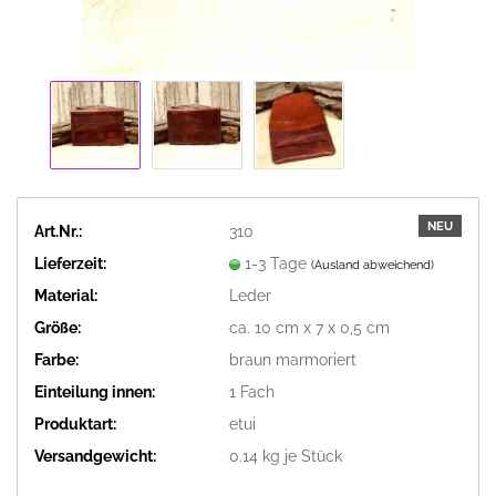
NEU
Art.Nr.:
310
Lieferzeit:
1-3 Tage
(Ausland abweichend)
Material:
Leder
Größe:
ca. 10 cm x 7 x 0,5 cm
Farbe:
braun marmoriert
Einteilung innen:
1 Fach
Produktart:
etui
Versandgewicht:
0.14
kg je Stück