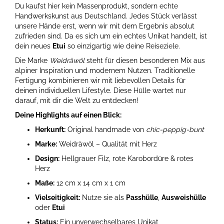
Du kaufst hier kein Massenprodukt, sondern echte
Handwerkskunst aus Deutschland. Jedes Stück verlässt
unsere Hände erst, wenn wir mit dem Ergebnis absolut
zufrieden sind. Da es sich um ein echtes Unikat handelt, ist
dein neues
Etui
so einzigartig wie deine Reiseziele.
Die Marke
Weidräwöl
steht für diesen besonderen Mix aus
alpiner Inspiration und modernem Nutzen. Traditionelle
Fertigung kombinieren wir mit liebevollen Details für
deinen individuellen Lifestyle. Diese Hülle wartet nur
darauf, mit dir die Welt zu entdecken!
Deine Highlights auf einen Blick:
Herkunft:
Original handmade von
chic-peppig-bunt
Marke:
Weidräwöl – Qualität mit Herz
Design:
Hellgrauer Filz, rote Karobordüre & rotes
Herz
Maße:
12 cm x 14 cm x 1 cm
Vielseitigkeit:
Nutze sie als
Passhülle
,
Ausweishülle
oder
Etui
Status:
Ein unverwechselbares Unikat