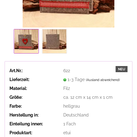
NEU
Art.Nr.:
622
Lieferzeit:
1-3 Tage
(Ausland abweichend)
Material:
Filz
Größe:
ca. 12 cm x 14 cm x 1 cm
Farbe:
hellgrau
Herstellung in:
Deutschland
Einteilung innen:
1 Fach
Produktart:
etui