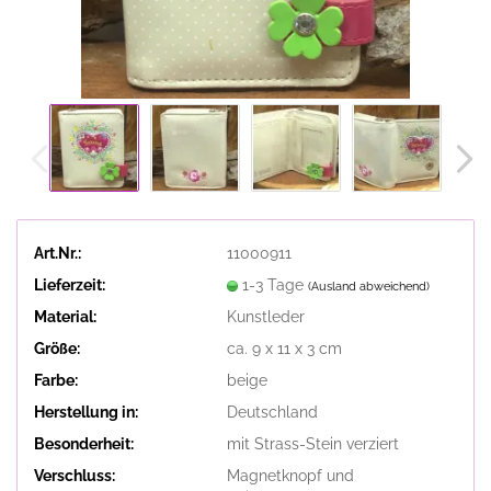
Art.Nr.:
11000911
Lieferzeit:
1-3 Tage
(Ausland abweichend)
Material:
Kunstleder
Größe:
ca. 9 x 11 x 3 cm
Farbe:
beige
Herstellung in:
Deutschland
Besonderheit:
mit Strass-Stein verziert
Verschluss:
Magnetknopf und