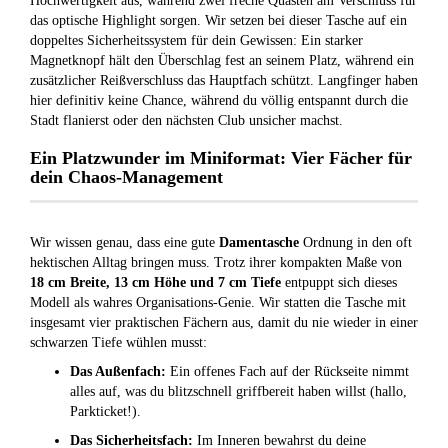
Hochwertigkeit aus, während zwei freche Quasten am Verschluss für
das optische Highlight sorgen. Wir setzen bei dieser Tasche auf ein
doppeltes Sicherheitssystem für dein Gewissen: Ein starker
Magnetknopf hält den Überschlag fest an seinem Platz, während ein
zusätzlicher Reißverschluss das Hauptfach schützt. Langfinger haben
hier definitiv keine Chance, während du völlig entspannt durch die
Stadt flanierst oder den nächsten Club unsicher machst.
Ein Platzwunder im Miniformat: Vier Fächer für
dein Chaos-Management
Wir wissen genau, dass eine gute
Damentasche
Ordnung in den oft
hektischen Alltag bringen muss. Trotz ihrer kompakten Maße von
18 cm Breite, 13 cm Höhe und 7 cm Tiefe
entpuppt sich dieses
Modell als wahres Organisations-Genie. Wir statten die Tasche mit
insgesamt vier praktischen Fächern aus, damit du nie wieder in einer
schwarzen Tiefe wühlen musst:
Das Außenfach:
Ein offenes Fach auf der Rückseite nimmt
alles auf, was du blitzschnell griffbereit haben willst (hallo,
Parkticket!).
Das Sicherheitsfach:
Im Inneren bewahrst du deine