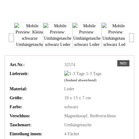
NEU
Art.Nr.:
32574
Lieferzeit:
1-3 Tage
(Ausland abweichend)
Material:
Leder
Größe:
18 x 13 x 7 cm
Farbe:
schwarz
Verschluss:
Magnetknopf, Reißverschluss
Taschenart:
Umhängetasche
Einteilung innen:
4 Fächer