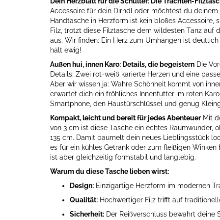
Dein Herzblatt für die Schulter: Die Trachten-Filztasc
Accessoire für dein Dirndl oder möchtest du deinem 
Handtasche in Herzform ist kein bloßes Accessoire, 
Filz, trotzt diese Filztasche dem wildesten Tanz au
aus. Wir finden: Ein Herz zum Umhängen ist deutlich
hält ewig!
Außen hui, innen Karo: Details, die begeistern
Die Vor
Details: Zwei rot-weiß karierte Herzen und eine pass
Aber wir wissen ja: Wahre Schönheit kommt von innen
erwartet dich ein fröhliches Innenfutter im roten Ka
Smartphone, den Haustürschlüssel und genug Kleing
Kompakt, leicht und bereit für jedes Abenteuer
Mit d
von 3 cm ist diese Tasche ein echtes Raumwunder, o
135 cm. Damit baumelt dein neues Lieblingsstück loc
es für ein kühles Getränk oder zum fleißigen Winken
ist aber gleichzeitig formstabil und langlebig.
Warum du diese Tasche lieben wirst:
Design:
Einzigartige Herzform im modernen Tra
Qualität:
Hochwertiger Filz trifft auf traditione
Sicherheit:
Der Reißverschluss bewahrt deine S