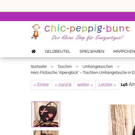
GELDBEUTEL
SPIELWAREN
MÄPPCHE
»
»
»
Startseite
Taschen
Umhängetaschen
Herz-Filztasche "Alpenglück" – Trachten-Umhängetasche in D
146
Art
« Erster
« zurück
weiter »
Letzter »