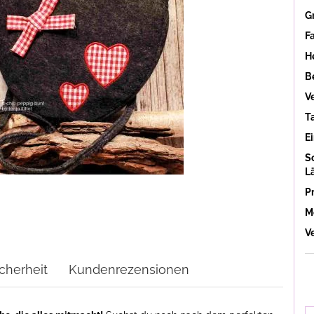
G
F
He
B
V
T
Ei
S
L
P
M
V
cherheit
Kundenrezensionen