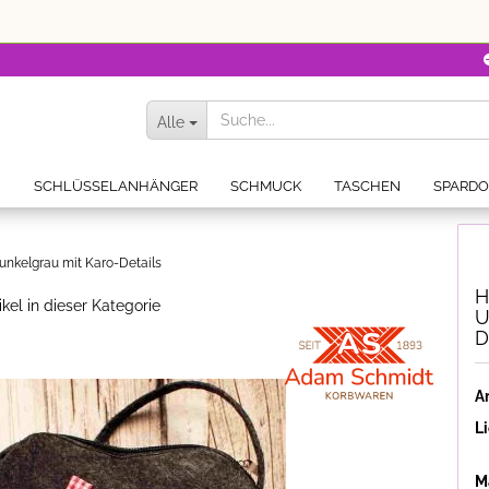
Alle
N
SCHLÜSSELANHÄNGER
SCHMUCK
TASCHEN
SPARD
unkelgrau mit Karo-Details
H
ikel in dieser Kategorie
U
D
Ar
Li
Ma