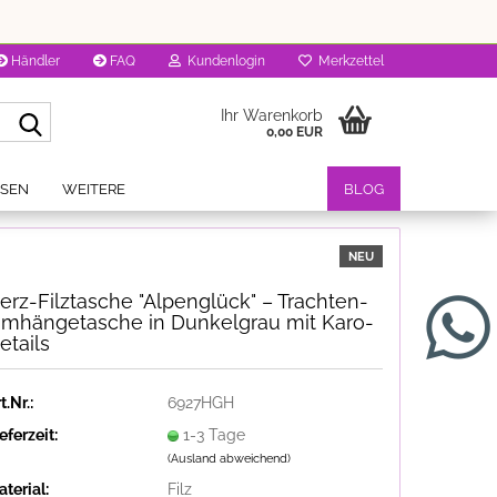
Händler
FAQ
Kundenlogin
Merkzettel
Suche...
Ihr Warenkorb
0,00 EUR
OSEN
WEITERE
BLOG
NEU
erz-Filztasche "Alpenglück" – Trachten-
mhängetasche in Dunkelgrau mit Karo-
etails
t.Nr.:
6927HGH
eferzeit:
1-3 Tage
(Ausland abweichend)
terial:
Filz