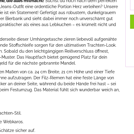
he, die alles mitmacht!
Suchst du noch nach dem perfekten
Jeans-Outfit eine ordentliche Portion Herz verleihen? Unsere
sie ist ein Statement! Gefertigt aus robustem, dunkelgrauem
f der Bierbank und sieht dabei immer noch unverschämt gut
 praktischer als eines aus Lebkuchen – es krümelt nicht und
derseite dieser Umhängetasche zieren liebevoll aufgenähte
ende Stoffschleife sorgen für den ultimativen Trachten-Look.
. Sobald du den leichtgängigen Reißverschluss öffnest,
ro-Muster. Das Hauptfach bietet genügend Platz für dein
eld für die nächste gebrannte Mandel.
en Maßen von ca. 24 cm Breite, 21 cm Höhe und einer Tiefe
hne aufzutragen. Der Filz-Riemen hat eine feste Länge von
ker an deiner Seite, während du beide Hände frei hast – sei
 beim Festumzug. Das Material fühlt sich wunderbar weich an,
chten-Stil.
lle Webkaros.
chätze sicher auf.