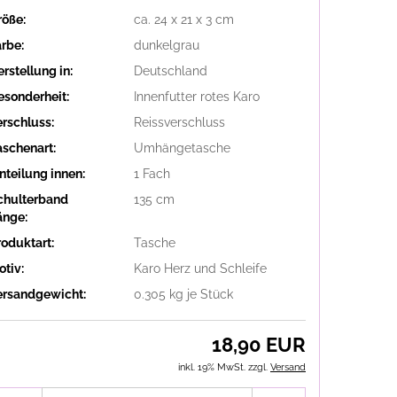
röße:
ca. 24 x 21 x 3 cm
arbe:
dunkelgrau
rstellung in:
Deutschland
esonderheit:
Innenfutter rotes Karo
erschluss:
Reissverschluss
aschenart:
Umhängetasche
nteilung innen:
1 Fach
chulterband
135 cm
änge:
roduktart:
Tasche
otiv:
Karo Herz und Schleife
ersandgewicht:
0.305
kg je Stück
18,90 EUR
inkl. 19% MwSt. zzgl.
Versand