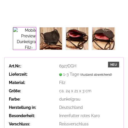
NEU
Art.Nr.:
6927DGH
Lieferzeit:
1-3 Tage
(Ausland abweichend)
Material:
Filz
Größe:
ca. 24 x 21 x 3 cm
Farbe:
dunkelgrau
Herstellung in:
Deutschland
Besonderheit:
Innenfutter rotes Karo
Verschluss:
Reissverschluss