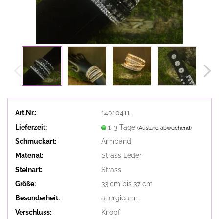
Art.Nr.:
14010411
Lieferzeit:
1-3 Tage
(Ausland abweichend)
Schmuckart:
Armband
Material:
Strass Leder
Steinart:
Strass
Größe:
33 cm bis 37 cm
Besonderheit:
allergiearm
Verschluss:
Knopf