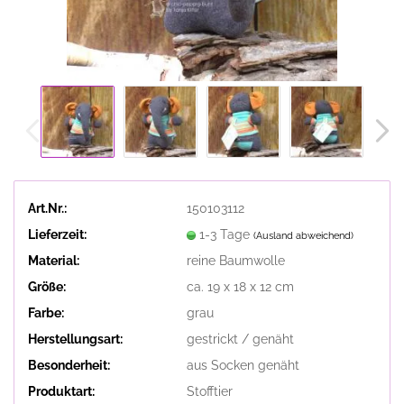
Art.Nr.:
150103112
Lieferzeit:
1-3 Tage
(Ausland abweichend)
Material:
reine Baumwolle
Größe:
ca. 19 x 18 x 12 cm
Farbe:
grau
Herstellungsart:
gestrickt / genäht
Besonderheit:
aus Socken genäht
Produktart:
Stofftier