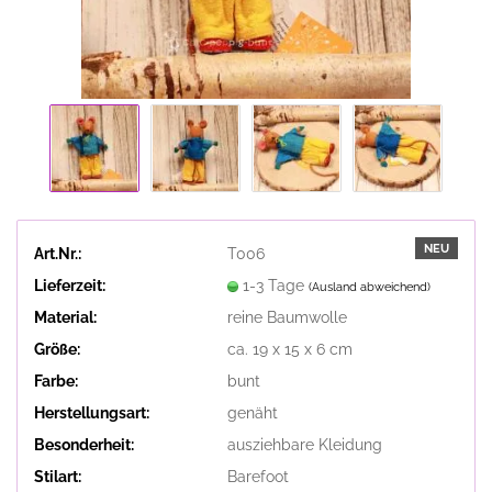
NEU
Art.Nr.:
T006
Lieferzeit:
1-3 Tage
(Ausland abweichend)
Material:
reine Baumwolle
Größe:
ca. 19 x 15 x 6 cm
Farbe:
bunt
Herstellungsart:
genäht
Besonderheit:
ausziehbare Kleidung
Stilart:
Barefoot