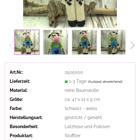
Art.Nr.:
2505000
Lieferzeit:
1-3 Tage
(Ausland abweichend)
Material:
reine Baumwolle
Größe:
ca. 47 x 21 x 9 cm
Farbe:
schwarz - weiss
Herstellungsart:
gestrickt / genäht
Besonderheit:
Latzhose und Pullover
Produktart:
Stofftier