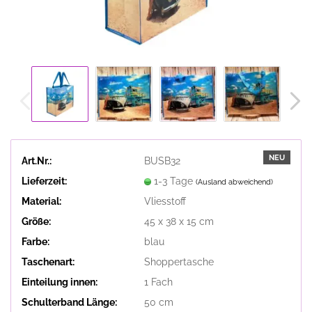
NEU
Art.Nr.:
BUSB32
Lieferzeit:
1-3 Tage
(Ausland abweichend)
Material:
Vliesstoff
Größe:
45 x 38 x 15 cm
Farbe:
blau
Taschenart:
Shoppertasche
Einteilung innen:
1 Fach
Schulterband Länge:
50 cm