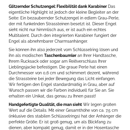
Glitzernder Schutzengel: Flexibilität dank Karabiner
Das
eigentliche Highlight ist jedoch der kleine Begleiter an der
Seite: Ein bezaubernder Schutzengel in edlem Grau-Perle,
der mit funkelnden Strassteinen besetzt ist. Dieser Engel
sieht nicht nur himmlisch aus, er ist auch ein echtes
Multitalent. Durch den integrierten Karabiner fungiert der
Engel als abnehmbarer Charmsanhänger.
Sie können ihn also jederzeit vom Schlüsselring lösen und
ihn als modischen
Taschenbaumler
an Ihrer Handtasche,
Ihrem Rucksack oder sogar am Reißverschluss Ihrer
Lieblingsjacke befestigen. Die graue Perle hat einen
Durchmesser von 0,6 cm und schimmert dezent, während
die Strassteine bei jeder Bewegung das Licht einfangen.
Wir fertigen den Engel standardmäßig in Grau, aber auf
Wunsch passen wir die Farben individuell für Sie an. Sie
erhalten ein Unikat, das genau zu Ihnen passt!
Handgefertigte Qualität, die man sieht
Wir legen großen
Wert auf die Details. Mit einer Gesamthöhe von ca. 7,5 cm
(inklusive des stabilen Schlüsselrings) hat der Anhänger die
perfekte Größe. Er ist groß genug, um als Blickfang zu
dienen, aber kompakt genug, damit er in der Hosentasche