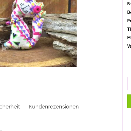
F
B
P
Ti
M
V
cherheit
Kundenrezensionen
e