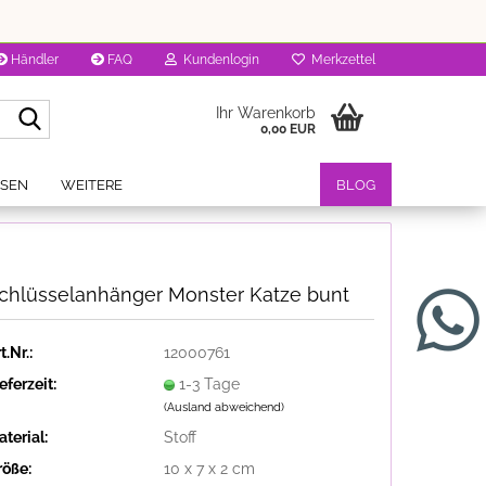
Händler
FAQ
Kundenlogin
Merkzettel
Suche...
Ihr Warenkorb
0,00 EUR
OSEN
WEITERE
BLOG
chlüsselanhänger Monster Katze bunt
t.Nr.:
12000761
eferzeit:
1-3 Tage
(Ausland abweichend)
terial:
Stoff
röße:
10 x 7 x 2 cm