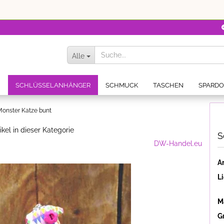
Alle
N
SCHLÜSSELANHÄNGER
SCHMUCK
TASCHEN
SPARD
Monster Katze bunt
ikel in dieser Kategorie
S
DW-Handel.eu
Ar
Li
Ma
G