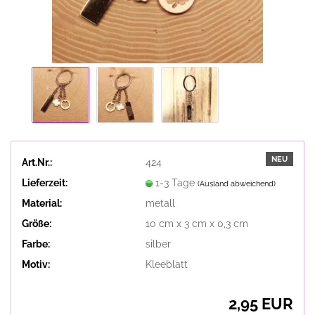
NEU
Art.Nr.:
424
Lieferzeit:
1-3 Tage
(Ausland abweichend)
Material:
metall
Größe:
10 cm x 3 cm x 0,3 cm
Farbe:
silber
Motiv:
Kleeblatt
2,95 EUR