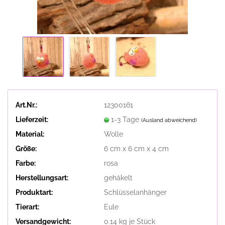
Art.Nr.:
12300161
Lieferzeit:
1-3 Tage
(Ausland abweichend)
Material:
Wolle
Größe:
6 cm x 6 cm x 4 cm
Farbe:
rosa
Herstellungsart:
gehäkelt
Produktart:
Schlüsselanhänger
Tierart:
Eule
Versandgewicht:
0.14
kg je Stück