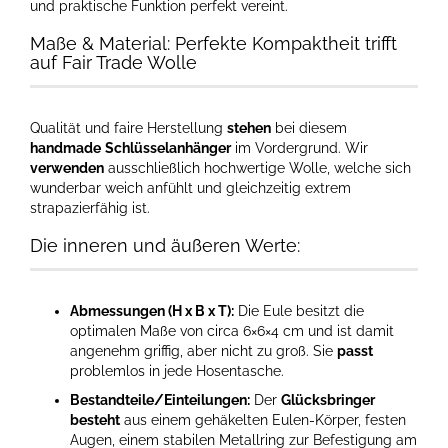
und praktische Funktion perfekt vereint.
Maße & Material: Perfekte Kompaktheit trifft
auf Fair Trade Wolle
Qualität und faire Herstellung
stehen
bei diesem
handmade
Schlüsselanhänger
im Vordergrund. Wir
verwenden
ausschließlich hochwertige Wolle, welche sich
wunderbar weich anfühlt und gleichzeitig extrem
strapazierfähig ist.
Die inneren und äußeren Werte:
Abmessungen (H x B x T):
Die Eule besitzt die
optimalen Maße von circa 6×6×4 cm und ist damit
angenehm griffig, aber nicht zu groß. Sie
passt
problemlos in jede Hosentasche.
Bestandteile/Einteilungen:
Der
Glücksbringer
besteht
aus einem gehäkelten Eulen-Körper, festen
Augen, einem stabilen Metallring zur Befestigung am