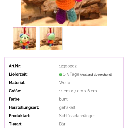
Art.Nr.:
12300202
Lieferzeit:
1-3 Tage
(Ausland abweichend)
Material:
Wolle
Größe:
11 cm x 7 cm x 6 cm
Farbe:
bunt
Herstellungsart:
gehäkelt
Produktart:
Schlüsselanhänger
Tierart:
Bär