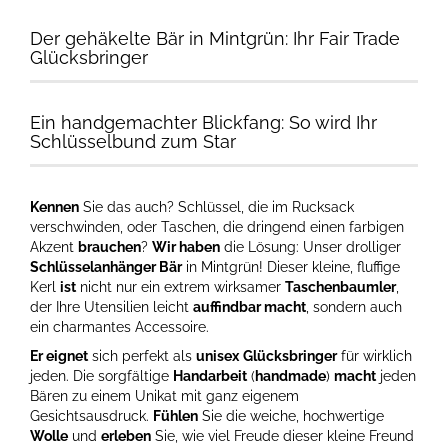
Der gehäkelte Bär in Mintgrün: Ihr Fair Trade
Glücksbringer
Ein handgemachter Blickfang: So wird Ihr
Schlüsselbund zum Star
Kennen
Sie das auch? Schlüssel, die im Rucksack
verschwinden, oder Taschen, die dringend einen farbigen
Akzent
brauchen
?
Wir haben
die Lösung: Unser drolliger
Schlüsselanhänger Bär
in Mintgrün! Dieser kleine, fluffige
Kerl
ist
nicht nur ein extrem wirksamer
Taschenbaumler
,
der Ihre Utensilien leicht
auffindbar macht
, sondern auch
ein charmantes Accessoire.
Er eignet
sich perfekt als
unisex
Glücksbringer
für wirklich
jeden. Die sorgfältige
Handarbeit
(
handmade
)
macht
jeden
Bären zu einem Unikat mit ganz eigenem
Gesichtsausdruck.
Fühlen
Sie die weiche, hochwertige
Wolle
und
erleben
Sie, wie viel Freude dieser kleine Freund