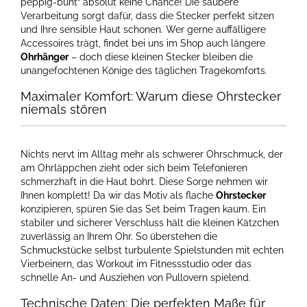
peppig-bunt“ absolut keine Chance! Die saubere
Verarbeitung sorgt dafür, dass die Stecker perfekt sitzen
und Ihre sensible Haut schonen. Wer gerne auffälligere
Accessoires trägt, findet bei uns im Shop auch längere
Ohrhänger
– doch diese kleinen Stecker bleiben die
unangefochtenen Könige des täglichen Tragekomforts.
Maximaler Komfort: Warum diese Ohrstecker
niemals stören
Nichts nervt im Alltag mehr als schwerer Ohrschmuck, der
am Ohrläppchen zieht oder sich beim Telefonieren
schmerzhaft in die Haut bohrt. Diese Sorge nehmen wir
Ihnen komplett! Da wir das Motiv als flache
Ohrstecker
konzipieren, spüren Sie das Set beim Tragen kaum. Ein
stabiler und sicherer Verschluss hält die kleinen Kätzchen
zuverlässig an Ihrem Ohr. So überstehen die
Schmuckstücke selbst turbulente Spielstunden mit echten
Vierbeinern, das Workout im Fitnessstudio oder das
schnelle An- und Ausziehen von Pullovern spielend.
Technische Daten: Die perfekten Maße für