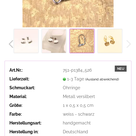
NEU
Art.Nr.:
751-p1384_526
Lieferzeit:
1-3 Tage
(Ausland abweichend)
Schmuckart:
Ohrringe
Material:
Metall versilbert
Größe:
1 x 0,5 x 0,5 cm
Farbe:
weiss - schwarz
Herstellungsart:
handgemacht
Herstellung in:
Deutschland