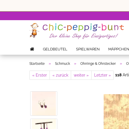
GELDBEUTEL
SPIELWAREN
MÄPPCHE
»
»
»
Startseite
Schmuck
Ohrringe & Ohrstecker
O
118
Arti
« Erster
« zurück
weiter »
Letzter »