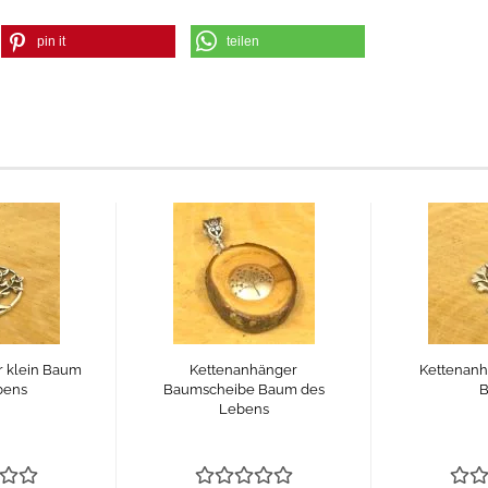
pin it
teilen
 klein Baum
Kettenanhänger
Kettenanh
bens
Baumscheibe Baum des
Lebens