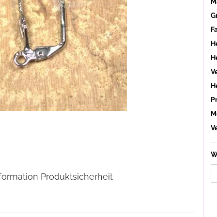
Ma
G
F
H
He
V
H
P
M
V
W
formation Produktsicherheit