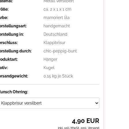
terial:
Metall versilbert
röße:
ca. 2 x 1 x 1 cm
arbe:
mamoriert lila
erstellungsart:
handgemacht
rstellung in:
Deutschland
erschluss:
Klappbrisur
erstellung durch:
chic-peppig-bunt
roduktart:
Hänger
otiv:
Kugel
ersandgewicht:
0.15
kg je Stück
unsch Ohrring:
4,90 EUR
inkl. 19% MwSt. zzgl.
Versand