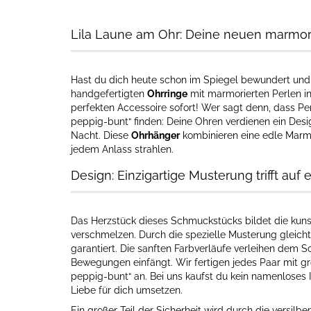
Lila Laune am Ohr: Deine neuen marmor
Hast du dich heute schon im Spiegel bewundert und g
handgefertigten
Ohrringe
mit marmorierten Perlen i
perfekten Accessoire sofort! Wer sagt denn, dass Pe
peppig-bunt“ finden: Deine Ohren verdienen ein Desig
Nacht. Diese
Ohrhänger
kombinieren eine edle Marmo
jedem Anlass strahlen.
Design: Einzigartige Musterung trifft auf 
Das Herzstück dieses Schmuckstücks bildet die kunst
verschmelzen. Durch die spezielle Musterung gleicht 
garantiert. Die sanften Farbverläufe verleihen dem Sc
Bewegungen einfängt. Wir fertigen jedes Paar mit gr
peppig-bunt“ an. Bei uns kaufst du kein namenloses I
Liebe für dich umsetzen.
Ein großer Teil der Sicherheit wird durch die versilb