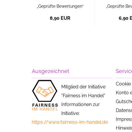
tungen“
„Geprüfte Bewertungen“
„Geprüfte Be
R
8,90 EUR
6,90 
Ausgezeichnet
Servic
Cookie 
Mitglied der Initiative
Konto e
"Fairness im Handel"
Gutsch
Informationen zur
Datens
Initiative:
Impre
https://www.fairness-im-handel.de
Hinweis