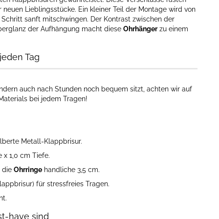
 neuen Lieblingsstücke. Ein kleiner Teil der Montage wird von
 Schritt sanft mitschwingen. Der Kontrast zwischen der
ilberglanz der Aufhängung macht diese
Ohrhänger
zu einem
jeden Tag
ondern auch nach Stunden noch bequem sitzt, achten wir auf
 Materials bei jedem Tragen!
berte Metall-Klappbrisur.
 x 1,0 cm Tiefe.
n die
Ohrringe
handliche 3,5 cm.
ppbrisur) für stressfreies Tragen.
t.
t-have sind