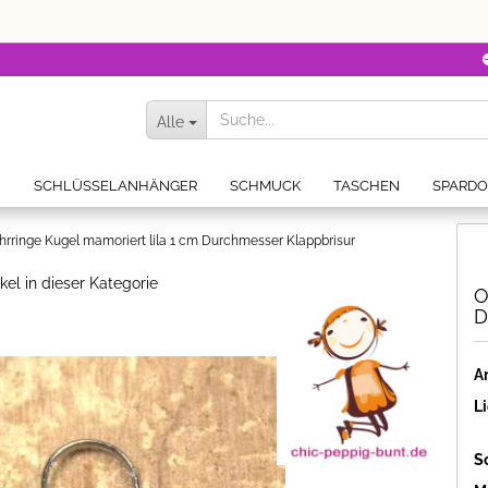
Alle
N
SCHLÜSSELANHÄNGER
SCHMUCK
TASCHEN
SPARD
hrringe Kugel mamoriert lila 1 cm Durchmesser Klappbrisur
kel in dieser Kategorie
O
D
Ar
Li
S