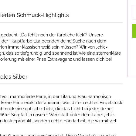
ierten Schmuck-Highlights
edacht: „Da fehlt noch der farbliche Kick“? Unsere
n der Hauptfarbe Lila beenden deine Suche nach dem
rlen immer klassisch weiß sein müssen? Wir von „chic-
n, das so tiefgründig und spannend ist wie eine sternenklare
rierung mit einer Prise Extravaganz und lassen dich bei
edles Silber
voll marmorierte Perle, in der Lila und Blau harmonisch
keine Perle exakt der anderen, was dir ein echtes Einzelstück
hmuck eine optische Tiefe, die das Licht bei jeder deiner
ößter Sorgfalt in unserer Werkstatt unter dem Label „chic-
ndustrieprodukt, sondern echte Handarbeit, die wir mit viel
erten Klappbrisuren gewährleistet. Diese Verschlüsse rasten