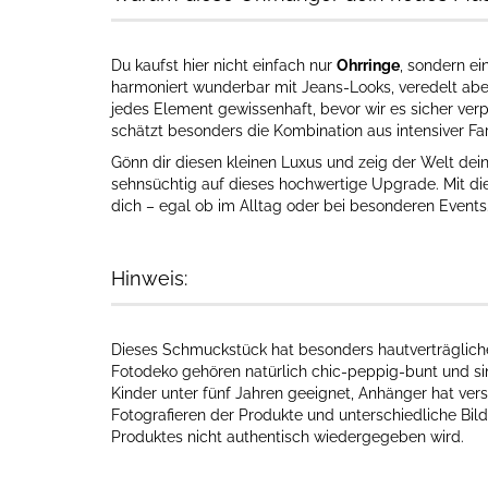
Du kaufst hier nicht einfach nur
Ohrringe
, sondern ei
harmoniert wunderbar mit Jeans-Looks, veredelt aber 
jedes Element gewissenhaft, bevor wir es sicher verp
schätzt besonders die Kombination aus intensiver F
Gönn dir diesen kleinen Luxus und zeig der Welt de
sehnsüchtig auf dieses hochwertige Upgrade. Mit d
dich – egal ob im Alltag oder bei besonderen Events
Hinweis:
Dieses Schmuckstück hat besonders hautverträgliche I
Fotodeko gehören natürlich chic-peppig-bunt und sin
Kinder unter fünf Jahren geeignet, Anhänger hat vers
Fotografieren der Produkte und unterschiedliche Bil
Produktes nicht authentisch wiedergegeben wird.