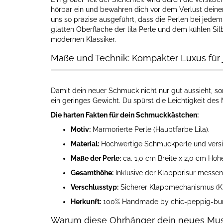
hörbar ein und bewahren dich vor dem Verlust deiner
uns so präzise ausgeführt, dass die Perlen bei jedem
glatten Oberfläche der lila Perle und dem kühlen S
modernen Klassiker.
Maße und Technik: Kompakter Luxus für 
Damit dein neuer Schmuck nicht nur gut aussieht, s
ein geringes Gewicht. Du spürst die Leichtigkeit des
Die harten Fakten für dein Schmuckkästchen:
Motiv:
Marmorierte Perle (Hauptfarbe Lila).
Material:
Hochwertige Schmuckperle und versil
Maße der Perle:
ca. 1,0 cm Breite x 2,0 cm Höhe
Gesamthöhe:
Inklusive der Klappbrisur messe
Verschlusstyp:
Sicherer Klappmechanismus (Kla
Herkunft:
100% Handmade by chic-peppig-bun
Warum diese Ohrhänger dein neues Mus