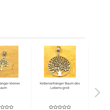
änger kleiner
Kettenanhänger Baum des
Kette
Baum
Lebens groß
Bau