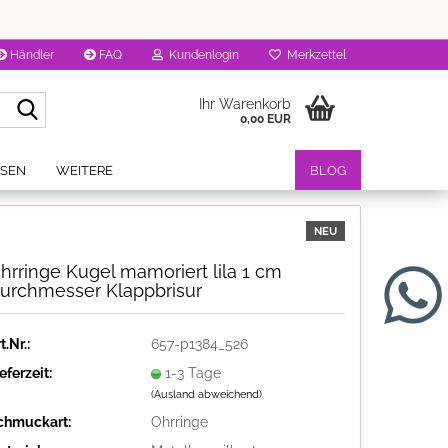
Händler
FAQ
Kundenlogin
Merkzettel
Suche...
Ihr Warenkorb
0,00 EUR
OSEN
WEITERE
BLOG
NEU
hrringe Kugel mamoriert lila 1 cm
urchmesser Klappbrisur
t.Nr.:
657-p1384_526
eferzeit:
1-3 Tage
(Ausland abweichend)
chmuckart:
Ohrringe