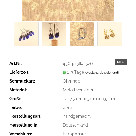
NEU
Art.Nr.:
456-p1384_526
Lieferzeit:
1-3 Tage
(Ausland abweichend)
Schmuckart:
Ohrringe
Material:
Metall versilbert
Größe:
ca. 7,5 cm x 3 cm x 0,5 cm
Farbe:
blau
Herstellungsart:
handgemacht
Herstellung in:
Deutschland
Verschluss:
Klappbrisur