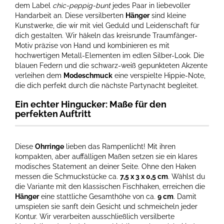
dem Label
chic-peppig-bunt
jedes Paar in liebevoller
Handarbeit an. Diese versilberten
Hänger
sind kleine
Kunstwerke, die wir mit viel Geduld und Leidenschaft für
dich gestalten. Wir häkeln das kreisrunde Traumfänger-
Motiv präzise von Hand und kombinieren es mit
hochwertigen Metall-Elementen im edlen Silber-Look. Die
blauen Federn und die schwarz-weiß gepunkteten Akzente
verleihen dem
Modeschmuck
eine verspielte Hippie-Note,
die dich perfekt durch die nächste Partynacht begleitet.
Ein echter Hingucker: Maße für den
perfekten Auftritt
Diese
Ohrringe
lieben das Rampenlicht! Mit ihren
kompakten, aber auffälligen Maßen setzen sie ein klares
modisches Statement an deiner Seite. Ohne den Haken
messen die Schmuckstücke ca.
7,5 x 3 x 0,5 cm
. Wählst du
die Variante mit den klassischen Fischhaken, erreichen die
Hänger
eine stattliche Gesamthöhe von ca.
9 cm
. Damit
umspielen sie sanft dein Gesicht und schmeicheln jeder
Kontur. Wir verarbeiten ausschließlich versilberte