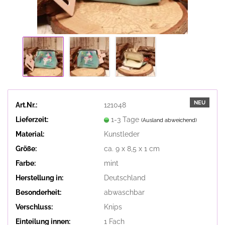
NEU
Art.Nr.:
121048
Lieferzeit:
1-3 Tage
(Ausland abweichend)
Material:
Kunstleder
Größe:
ca. 9 x 8,5 x 1 cm
Farbe:
mint
Herstellung in:
Deutschland
Besonderheit:
abwaschbar
Verschluss:
Knips
Einteilung innen:
1 Fach