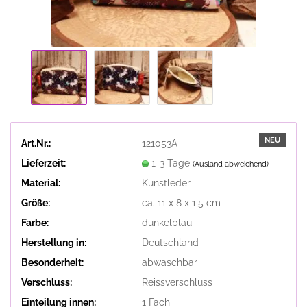
NEU
Art.Nr.:
121053A
Lieferzeit:
1-3 Tage
(Ausland abweichend)
Material:
Kunstleder
Größe:
ca. 11 x 8 x 1,5 cm
Farbe:
dunkelblau
Herstellung in:
Deutschland
Besonderheit:
abwaschbar
Verschluss:
Reissverschluss
Einteilung innen:
1 Fach