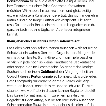
Portemonnaie
für alle, die verspielte Designs lieben und
ihre Finanzen mit einer Prise Charme aufbewahren
möchten. Wir haben ihn aus weichem und gleichzeitig
extrem robustem Kunstleder gefertigt, das sich angenehm
anfühlt und eine lange Haltbarkeit verspricht. Die zarte
rosa Farbe macht ihn zu einem echten Hingucker, den du
ganz einfach in deine täglichen Abenteuer integrieren
kannst.
Klein, aber oho: Ein wahres Organisationstalent
Lass dich nicht von seinen Maßen täuschen – dieser kleine
Schatz ist ein wahres Genie der Organisation. Mit gerade
einmal 9 cm Breite, 6 cm Höhe und 3 cm Tiefe passt er
wirklich in jede noch so kleine Handtasche, Jackentasche
oder sogar in deine Hosentasche. So gehört das lästige
Suchen nach deinem
Geldbeutel
der Vergangenheit an.
Obwohl dieses
Portemonnaie
so kompakt ist, wurde jedes
Detail sorgfältig durchdacht, damit du alles Wichtige
verstauen kannst, ohne dass er unhandlich wird. Du wirst
staunen, wie viel Platz in diesem kleinen Begleiter steckt!
Das kleine Format macht ihn zu einem praktischen
Begleiter für den Alltag, auf Reisen oder beim Ausgehen.
Seine kompakte Bauweise ermöglicht es dir, dich auf das