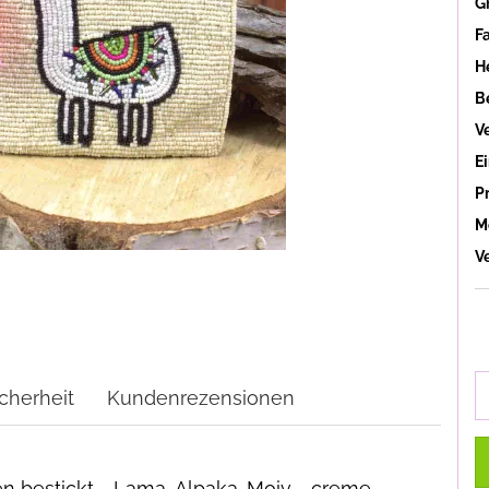
G
F
He
B
V
Ei
P
M
V
cherheit
Kundenrezensionen
len bestickt - Lama-Alpaka-Moiv - creme