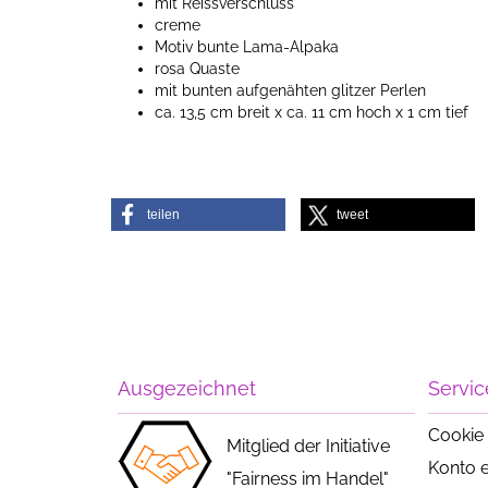
mit Reissverschluss
creme
Motiv bunte Lama-Alpaka
rosa Quaste
mit bunten aufgenähten glitzer Perlen
ca. 13,5 cm breit x ca. 11 cm hoch x 1 cm tief
teilen
tweet
Ausgezeichnet
Servic
Cookie 
Mitglied der Initiative
Konto e
"Fairness im Handel"