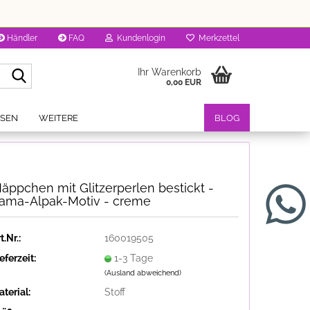
Händler
FAQ
Kundenlogin
Merkzettel
Suche...
Ihr Warenkorb
0,00 EUR
OSEN
WEITERE
BLOG
äppchen mit Glitzerperlen bestickt -
ama-Alpak-Motiv - creme
t.Nr.:
160019505
eferzeit:
1-3 Tage
(Ausland abweichend)
terial:
Stoff