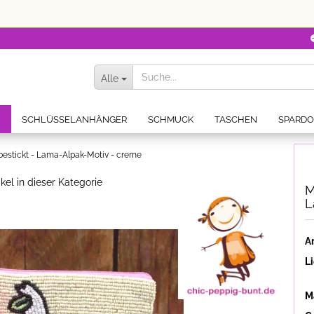
Alle
N
SCHLÜSSELANHÄNGER
SCHMUCK
TASCHEN
SPARD
bestickt - Lama-Alpak-Motiv - creme
ikel in dieser Kategorie
M
L
Ar
Li
Ma