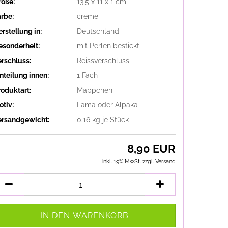
röße:
13,5 x 11 x 1 cm
arbe:
creme
rstellung in:
Deutschland
esonderheit:
mit Perlen bestickt
erschluss:
Reissverschluss
nteilung innen:
1 Fach
roduktart:
Mäppchen
otiv:
Lama oder Alpaka
ersandgewicht:
0.16
kg je Stück
8,90 EUR
inkl. 19% MwSt. zzgl.
Versand