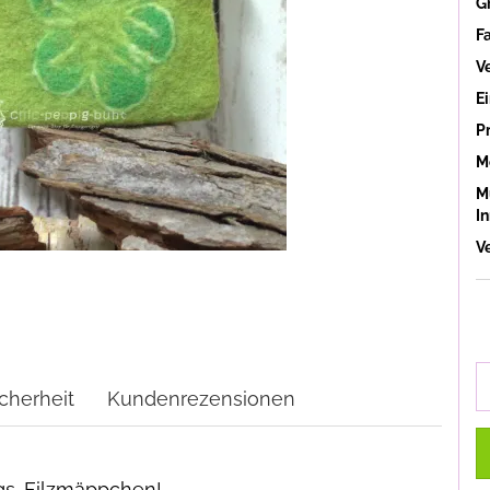
G
F
V
Ei
P
M
M
In
V
cherheit
Kundenrezensionen
ngs-Filzmäppchen!