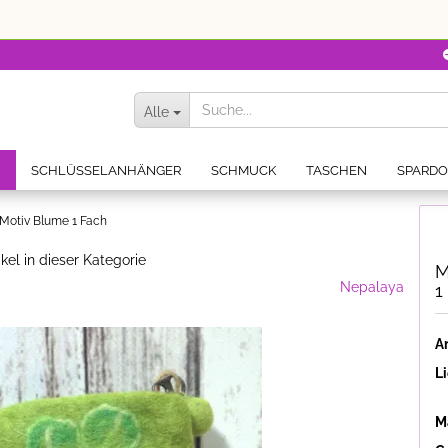
Alle
N
SCHLÜSSELANHÄNGER
SCHMUCK
TASCHEN
SPARD
 Motiv Blume 1 Fach
ikel in dieser Kategorie
M
Nepalaya
1
Ar
Li
Ma