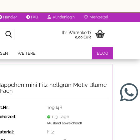
Händler
FAQ
Kundenlogin
Merkzettel
Suche...
Ihr Warenkorb
0,00 EUR
OSEN
WEITERE
BLOG
äppchen mini Filz hellgrün Motiv Blume
 Fach
t.Nr.:
10964B
eferzeit:
1-3 Tage
(Ausland abweichend)
terial:
Filz