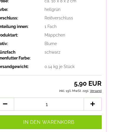
röße:
ca. 10 x 8 x 2 cm
arbe:
hellgrün
erschluss:
Reißverschluss
nteilung innen:
1 Fach
roduktart:
Mäppchen
otiv:
Blume
ünzfach
schwarz
nenfutter Farbe:
ersandgewicht:
0.14
kg je Stück
5,90 EUR
inkl. 19% MwSt. zzgl.
Versand