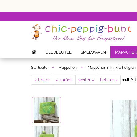
GELDBEUTEL
SPIELWAREN
MÄPPCHE
»
»
Startseite
Mäppchen
Mäppchen mini Filz hellgrün
116
Art
« Erster
« zurück
weiter »
Letzter »