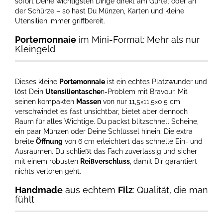
sofort Deine wichtigsten Dinge direkt am Gürtel oder an
der Schürze – so hast Du Münzen, Karten und kleine
Utensilien immer griffbereit.
Portemonnaie
im Mini-Format: Mehr als nur
Kleingeld
Dieses kleine
Portemonnaie
ist ein echtes Platzwunder und
löst Dein
Utensilientasche
n-Problem mit Bravour. Mit
seinen kompakten
Massen
von nur 11,5×11,5×0,5 cm
verschwindet es fast unsichtbar, bietet aber dennoch
Raum für alles Wichtige. Du packst blitzschnell Scheine,
ein paar Münzen oder Deine Schlüssel hinein. Die extra
breite
Öffnung
von 6 cm erleichtert das schnelle Ein- und
Ausräumen. Du schließt das Fach zuverlässig und sicher
mit einem robusten
Reißverschluss
, damit Dir garantiert
nichts verloren geht.
Handmade
aus echtem
Filz
: Qualität, die man
fühlt