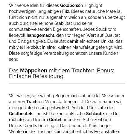
Wir verwenden für dieses
Geldbörse
n-Highlight
hochwertigen, langlebigen
Filz
. Dieses natürliche Material
fühlt sich nicht nur angenehm weich an, sondern überzeugt
auch durch seine hohe Stabilität und seine
schmutzabweisenden Eigenschaften. Jedes Stück wird
liebevoll
handgemacht
, denn wir legen Wert auf Qualität
und Einzigartigkeit. Du kaufst damit ein echtes Unikat, das
mit viel Herzblut in einer kleinen Manufaktur gefertigt wird.
Diese sorgfältige Verarbeitung schätzen unsere Kunden
sehr.
Das
Mäppchen
mit dem
Tracht
en-Bonus:
Einfache Befestigung
Wir wissen, wie wichtig Bequemlichkeit auf der Wiesn oder
anderen
Tracht
en-Veranstaltungen ist. Deshalb haben wir
eine geniale Lösung entwickelt: Auf der Rückseite des
Geldbeutel
s findest Du eine praktische
Schlaufe
, die Du
mühelos an Deinem
Gürtel
oder dem Schürzenband
Deines Dirndls befestigst. Das bedeutet: Kein langes
Wühlen in der Tasche, kein versehentliches Herausfallen.