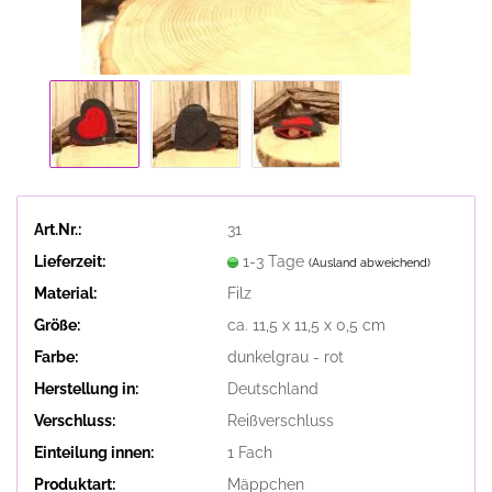
Art.Nr.:
31
Lieferzeit:
1-3 Tage
(Ausland abweichend)
Material:
Filz
Größe:
ca. 11,5 x 11,5 x 0,5 cm
Farbe:
dunkelgrau - rot
Herstellung in:
Deutschland
Verschluss:
Reißverschluss
Einteilung innen:
1 Fach
Produktart:
Mäppchen