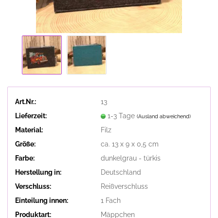
Art.Nr.:
13
Lieferzeit:
1-3 Tage
(Ausland abweichend)
Material:
Filz
Größe:
ca. 13 x 9 x 0,5 cm
Farbe:
dunkelgrau - türkis
Herstellung in:
Deutschland
Verschluss:
Reißverschluss
Einteilung innen:
1 Fach
Produktart:
Mäppchen