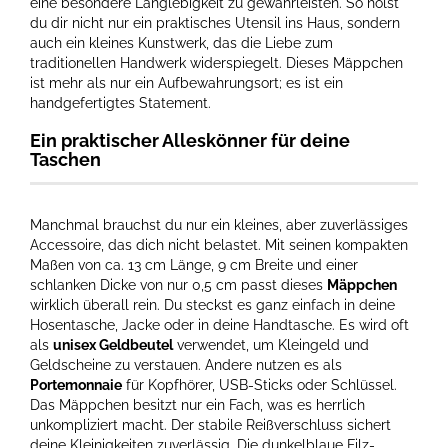
eine besondere Langlebigkeit zu gewährleisten. So holst
du dir nicht nur ein praktisches Utensil ins Haus, sondern
auch ein kleines Kunstwerk, das die Liebe zum
traditionellen Handwerk widerspiegelt. Dieses Mäppchen
ist mehr als nur ein Aufbewahrungsort; es ist ein
handgefertigtes Statement.
Ein praktischer Alleskönner für deine
Taschen
Manchmal brauchst du nur ein kleines, aber zuverlässiges
Accessoire, das dich nicht belastet. Mit seinen kompakten
Maßen von ca. 13 cm Länge, 9 cm Breite und einer
schlanken Dicke von nur 0,5 cm passt dieses
Mäppchen
wirklich überall rein. Du steckst es ganz einfach in deine
Hosentasche, Jacke oder in deine Handtasche. Es wird oft
als
unisex Geldbeutel
verwendet, um Kleingeld und
Geldscheine zu verstauen. Andere nutzen es als
Portemonnaie
für Kopfhörer, USB-Sticks oder Schlüssel.
Das Mäppchen besitzt nur ein Fach, was es herrlich
unkompliziert macht. Der stabile Reißverschluss sichert
deine Kleinigkeiten zuverlässig. Die dunkelblaue Filz-