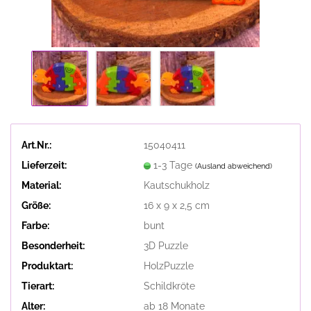
Art.Nr.:
15040411
Lieferzeit:
1-3 Tage
(Ausland abweichend)
Material:
Kautschukholz
Größe:
16 x 9 x 2,5 cm
Farbe:
bunt
Besonderheit:
3D Puzzle
Produktart:
HolzPuzzle
Tierart:
Schildkröte
Alter:
ab 18 Monate