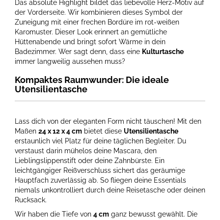
Das absolute Highlight bildet das liebevolle Herz-Motiv auf
der Vorderseite. Wir kombinieren dieses Symbol der
Zuneigung mit einer frechen Bordüre im rot-weißen
Karomuster. Dieser Look erinnert an gemütliche
Hüttenabende und bringt sofort Wärme in dein
Badezimmer. Wer sagt denn, dass eine
Kulturtasche
immer langweilig aussehen muss?
Kompaktes Raumwunder: Die ideale
Utensilientasche
Lass dich von der eleganten Form nicht täuschen! Mit den
Maßen
24 x 12 x 4 cm
bietet diese
Utensilientasche
erstaunlich viel Platz für deine täglichen Begleiter. Du
verstaust darin mühelos deine Mascara, den
Lieblingslippenstift oder deine Zahnbürste. Ein
leichtgängiger Reißverschluss sichert das geräumige
Hauptfach zuverlässig ab. So fliegen deine Essentials
niemals unkontrolliert durch deine Reisetasche oder deinen
Rucksack.
Wir haben die Tiefe von
4 cm
ganz bewusst gewählt. Die