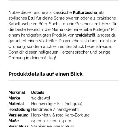
Nutze diese Tasche als klassische
Kulturtasche
, als
stylisches Etui für deine Schreibwaren oder als praktische
Kabeltasche im Büro. Suchst du ein Geschenk mit Herz für
die beste Freundin, die Mama oder eine liebe Kollegin? Mit
einem handgefertigten Produkt von
weidräwöl
landest du
garantiert einen Volltreffer. Du verschenkst damit nicht nur
Ordnung, sondern auch ein echtes Stück Lebensfreude.
Gönn dir diesen hellgrauen Herzensbrecher und bringe
Ordnung in deinen Alltag!
Produktdetails auf einen Blick
Merkmal
Details
Marke
weidräwöl
Material
Hochwertiger Filz (hellgrau)
Herstellung
Handmade / handgenäht
Verzierung
Herz-Motiv & rote Karo-Bordüre
Maße
24 cm x 12 cm x 4 cm
Verschluss
Stabiler Reißverschluss