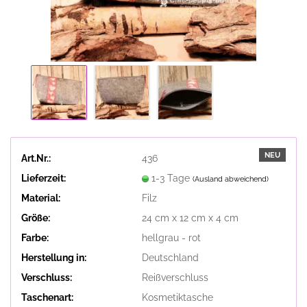
NEU
Art.Nr.:
436
Lieferzeit:
1-3 Tage
(Ausland abweichend)
Material:
Filz
Größe:
24 cm x 12 cm x 4 cm
Farbe:
hellgrau - rot
Herstellung in:
Deutschland
Verschluss:
Reißverschluss
Taschenart:
Kosmetiktasche